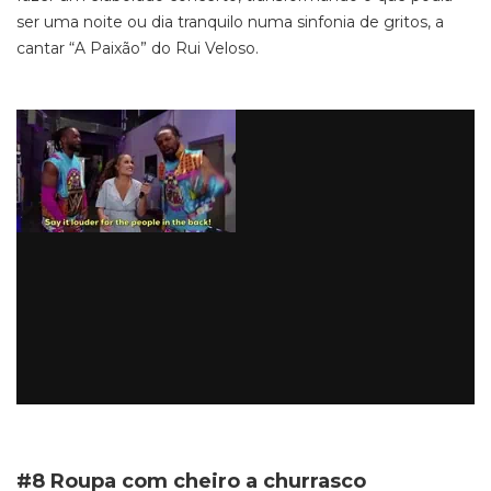
ser uma noite ou dia tranquilo numa sinfonia de gritos, a
cantar “A Paixão” do Rui Veloso.
#8 Roupa com cheiro a churrasco