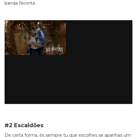
banda favorita.
#2 Escaldões
De certa forma, és sempre tu que escolhes se apanhas um