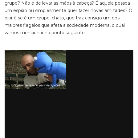
grupo? Não é de levar as mãos à cabeça? É aquela pessoa
um espião ou simplesmente quer fazer novas amizades? O
pior é se é um grupo, chato, que traz consigo um dos
maiores flagelos que afeta a sociedade moderna, o qual
vamos mencionar no ponto seguinte.