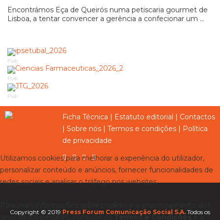
Encontrámos Eça de Queirós numa petiscaria gourmet de
Lisboa, a tentar convencer a gerência a confecionar um ...
Pub
Pub
Pub
Ficha Técnica
|
Estatuto editorial
|
Contactos
|
Sobre nós
|
Termos e condições
|
Política
de privacidade
Utilizamos cookies para melhorar a experiência do utilizador,
personalizar conteúdo e anúncios, fornecer funcionalidades de
redes sociais e analisar o tráfego nos websites.
Para mais informações sobre cookies e o processamento dos
Copyright © 2019
Press Forum Comunicação Social S.A.
Todos os
seus dados pessoais, consulte os
Termos e Condições
e a