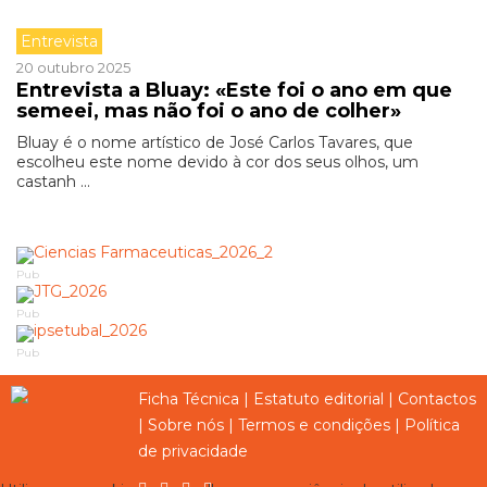
Entrevista
20 outubro 2025
Entrevista a Bluay: «Este foi o ano em que
semeei, mas não foi o ano de colher»
Bluay é o nome artístico de José Carlos Tavares, que
escolheu este nome devido à cor dos seus olhos, um
castanh ...
Pub
Pub
Pub
Ficha Técnica
|
Estatuto editorial
|
Contactos
|
Sobre nós
|
Termos e condições
|
Política
de privacidade