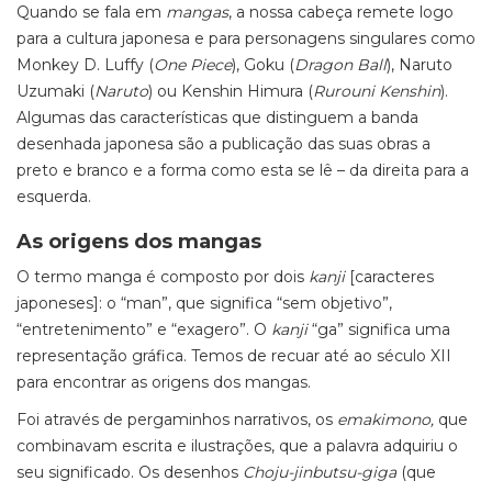
Quando se fala em
mangas
, a nossa cabeça remete logo
para a cultura japonesa e para personagens singulares como
Monkey D. Luffy (
One Piece
), Goku (
Dragon Ball
), Naruto
Uzumaki (
Naruto
) ou Kenshin Himura (
Rurouni Kenshin
).
Algumas das características que distinguem a banda
desenhada japonesa são a publicação das suas obras a
preto e branco e a forma como esta se lê – da direita para a
esquerda.
As origens dos mangas
O termo manga é composto por dois
kanji
[caracteres
japoneses]
: o “man”, que significa “sem objetivo”,
“entretenimento” e “exagero”. O
kanji
“ga” significa uma
representação gráfica. Temos de recuar até ao século XII
para encontrar as origens dos mangas.
Foi através de pergaminhos narrativos, os
emakimono,
que
combinavam escrita e ilustrações, que a palavra adquiriu o
seu significado. Os desenhos
Choju
-jinbutsu-giga
(que