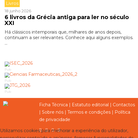
Livros
18 junho 2026
6 livros da Grécia antiga para ler no século
XXI
Há clássicos intemporais que, milhares de anos depois,
continuam a ser relevantes. Conhece aqui alguns exemplos.
...
Pub
Pub
Pub
Ficha Técnica
|
Estatuto editorial
|
Contactos
|
Sobre nós
|
Termos e condições
|
Política
de privacidade
Utilizamos cookies para melhorar a experiência do utilizador,