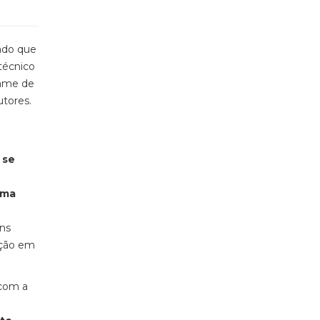
ado que
técnico
ame de
utores.
 se
uma
uns
ação em
 com a