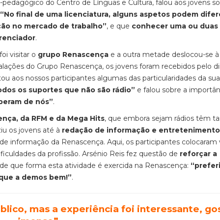
o-pedagógico do Centro de Línguas e Cultura, falou aos jovens so
“No final de uma licenciatura, alguns aspetos podem difer
ção no mercado de trabalho”
, e que
conhecer uma ou duas
erenciador
.
i visitar o
grupo Renascença
e a outra metade deslocou-se 
talações do Grupo Renascença, os jovens foram recebidos pelo di
ou aos nossos participantes algumas das particularidades da su
odos os suportes que não são rádio”
e falou sobre a importân
peram de nós”
.
ença, da RFM e da Mega Hits
, que embora sejam rádios têm 
iu os jovens até à
redação de informação e entretenimento
 de informação da Renascença. Aqui, os participantes colocaram 
ficuldades da profissão. Arsénio Reis fez questão de
reforçar a
de que forma esta atividade é exercida na Renascença:
“prefer
e que a demos bem!”
.
lico, mas a experiência foi interessante, go