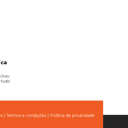
ica
cluiu
e tudo
ós
|
Termos e condições
|
Política de privacidade