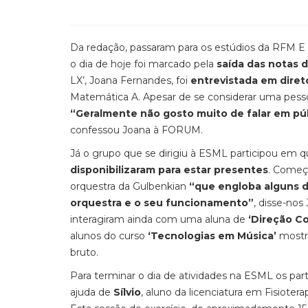
Da redação, passaram para os estúdios da RFM 
o dia de hoje foi marcado pela
saída das notas 
LX’, Joana Fernandes, foi
entrevistada em direto
Matemática A. Apesar de se considerar uma pesso
“Geralmente não gosto muito de falar em púb
confessou Joana à FORUM.
Já o grupo que se dirigiu à ESML participou em qu
disponibilizaram para estar presentes
. Começ
orquestra da Gulbenkian
“que engloba alguns d
orquestra e o seu funcionamento”
, disse-nos
interagiram ainda com uma aluna de
‘Direção Co
alunos do curso
‘Tecnologias em Música’
mostra
bruto.
Para terminar o dia de atividades na ESML os part
ajuda de
Sílvio
, aluno da licenciatura em Fisiotera