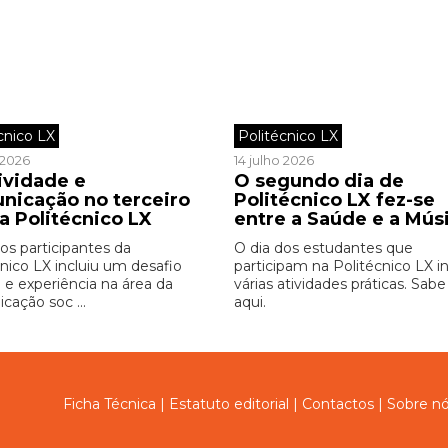
cnico LX
Politécnico LX
o 2026
14 julho 2026
ividade e
O segundo dia de
nicação no terceiro
Politécnico LX fez-se
a Politécnico LX
entre a Saúde e a Mús
os participantes da
O dia dos estudantes que
cnico LX incluiu um desafio
participam na Politécnico LX in
o e experiência na área da
várias atividades práticas. Sab
cação soc ...
aqui.
Ficha Técnica
|
Estatuto editorial
|
Contactos
|
Sobre n