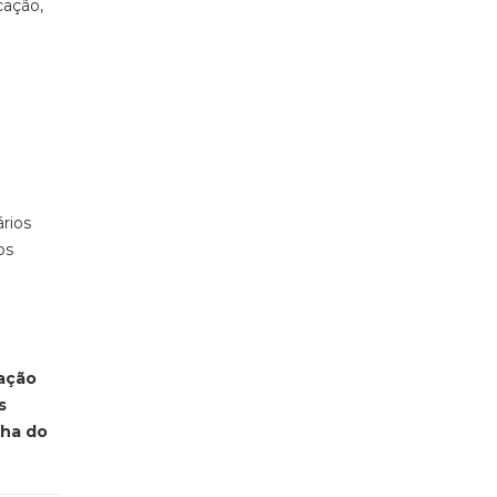
cação,
ários
os
ração
s
lha do