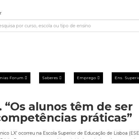
mias Forum
Saberes
Emprego
Ens. Superi
2. “Os alunos têm de ser
ompetências práticas”
nico LX’ ocorreu na Escola Superior de Educação de Lisboa (ESE