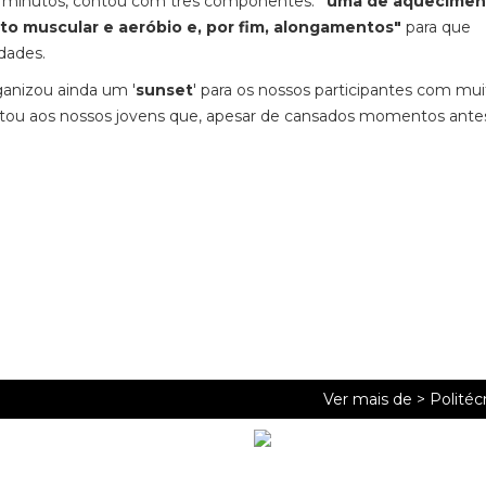
15 minutos, contou com três componentes:
"uma de aquecimen
nto muscular e aeróbio e, por fim, alongamentos"
para que
dades.
anizou ainda um '
sunset
' para os nossos participantes com mui
altou aos nossos jovens que, apesar de cansados momentos ante
Ver mais de >
Politéc