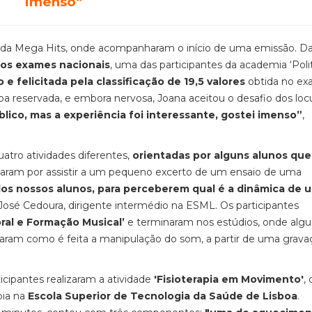
imenso”
E da Mega Hits, onde acompanharam o início de uma emissão. D
dos exames nacionais
, uma das participantes da academia ‘Poli
 e felicitada pela classificação de 19,5 valores
obtida no ex
a reservada, e embora nervosa, Joana aceitou o desafio dos loc
lico, mas a experiência foi interessante, gostei imenso”
,
atro atividades diferentes,
orientadas por alguns alunos que
aram por assistir a um pequeno excerto de um ensaio de uma
os nossos alunos, para perceberem qual é a dinâmica de 
 José Cedoura, dirigente intermédio na ESML. Os participantes
ral e Formação Musical’
e terminaram nos estúdios, onde alg
ram como é feita a manipulação do som, a partir de uma grav
icipantes realizaram a atividade
'Fisioterapia em Movimento'
,
pia na
Escola Superior de Tecnologia da Saúde de Lisboa
.