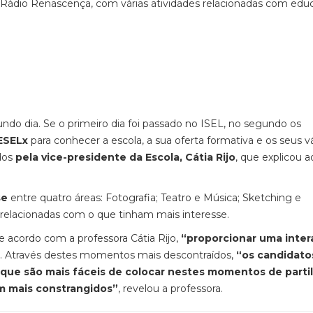
 Rádio Renascença, com várias atividades relacionadas com edu
undo dia. Se o primeiro dia foi passado no ISEL, no segundo os
ESELx
para conhecer a escola, a sua oferta formativa e os seus v
dos
pela vice-presidente da Escola, Cátia Rijo
, que explicou a
se
entre quatro áreas: Fotografia; Teatro e Música; Sketching e
s relacionadas com o que tinham mais interesse.
e acordo com a professora Cátia Rijo,
“proporcionar uma inte
. Através destes momentos mais descontraídos,
“os candidato
 que são mais fáceis de colocar nestes momentos de parti
m mais constrangidos”
, revelou a professora.