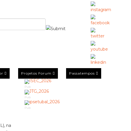
or
Projetos Forum
Passatempos
Pub
Pub
Pub
L), na