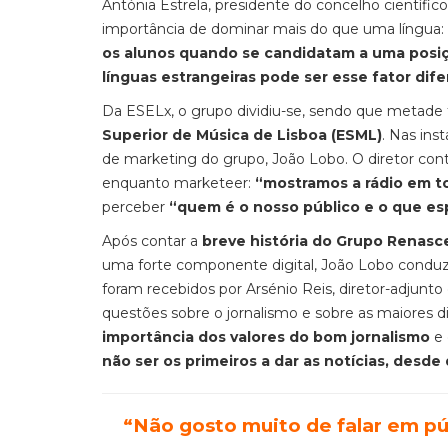
Antónia Estrela, presidente do concelho científic
importância de dominar mais do que uma língua:
os alunos quando se candidatam a uma posi
línguas estrangeiras pode ser esse fator dif
Da ESELx, o grupo dividiu-se, sendo que metade fo
Superior de Música de Lisboa (ESML)
. Nas ins
de marketing do grupo, João Lobo. O diretor cont
enquanto marketeer:
“mostramos a rádio em t
perceber
“quem é o nosso público e o que es
Após contar a
breve história do Grupo Renasc
uma forte componente digital, João Lobo conduz
foram recebidos por Arsénio Reis, diretor-adjunto
questões sobre o jornalismo e sobre as maiores di
importância dos valores do bom jornalismo
e 
não ser os primeiros a dar as notícias, desd
“Não gosto muito de falar em púb