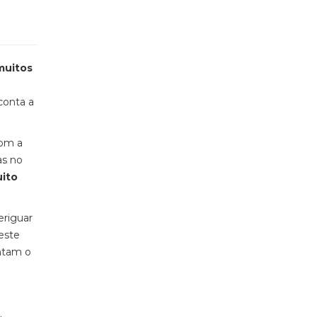
muitos
 conta a
com a
as no
uito
eriguar
este
entam o