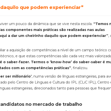
 daquilo que podem experienciar”
 viver um pouco da dinâmica que se vive nesta escola.
“Temos 
as componentes mais práticas são realizadas nas aulas
aqui a dar um cheirinho daquilo que podem experienciar”
,
iliar a aquisição de competências a nível de um campo teórico 
litécnico, e que estas competências são cada vez mais valorizad
é o saber-fazer. Termos o ‘know-how’ do saber-saber é m
itados com as competências práticas”
, finalizou.
r ser milionário’
, numa versão de línguas estrangeiras, para av
zado pelo Centro de Línguas e Cultura do IPL (CLiC IPL), Centro 
nguas estrangeiras, direcionados tanto para pessoas que frequ
candidatos no mercado de trabalho