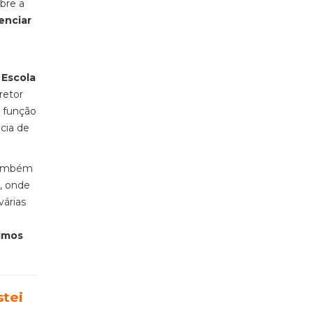
bre a
enciar
à
Escola
retor
a função
cia de
também
, onde
várias
imos
stei