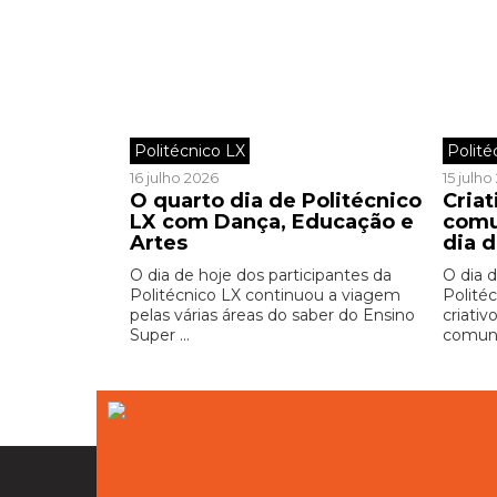
Politécnico LX
Polité
16 julho 2026
15 julh
O quarto dia de Politécnico
Criat
LX com Dança, Educação e
comu
Artes
dia d
O dia de hoje dos participantes da
O dia d
Politécnico LX continuou a viagem
Polité
pelas várias áreas do saber do Ensino
criativ
Super ...
comuni