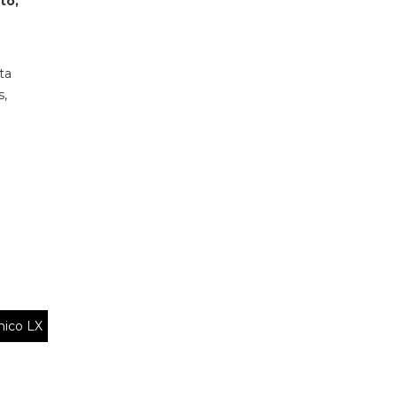
to,
ta
s,
nico LX