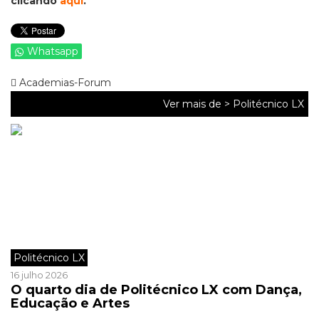
clicando
aqui
.
Whatsapp
Academias-Forum
Ver mais de >
Politécnico LX
Politécnico LX
16 julho 2026
O quarto dia de Politécnico LX com Dança,
Educação e Artes