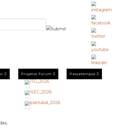
or
Projetos Forum
Passatempos
Pub
Pub
Pub
das,