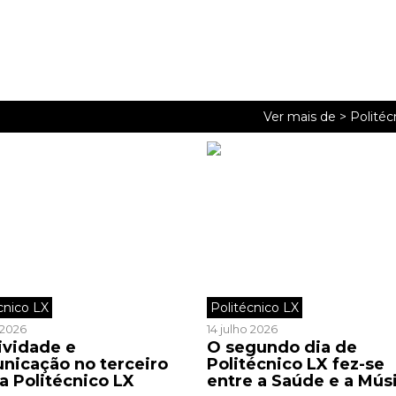
Ver mais de >
Politéc
cnico LX
Politécnico LX
o 2026
14 julho 2026
ividade e
O segundo dia de
nicação no terceiro
Politécnico LX fez-se
a Politécnico LX
entre a Saúde e a Mús