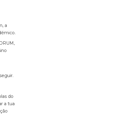
m, a
adémico.
 FORUM,
sino
seguir.
las do
r a tua
ição