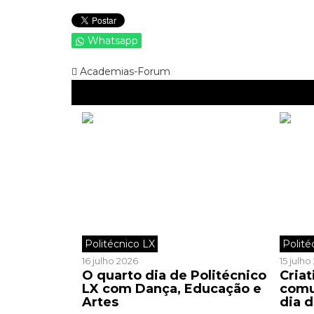
Whatsapp
Academias-Forum
Politécnico LX
Polité
16 julho 2026
15 julh
O quarto dia de Politécnico
Criat
LX com Dança, Educação e
comu
Artes
dia d