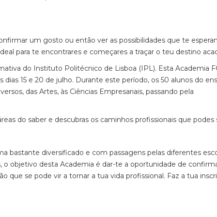
onfirmar um gosto ou então ver as possibilidades que te espera
deal para te encontrares e começares a traçar o teu destino ac
ormativa do Instituto Politécnico de Lisboa (IPL). Esta Academia
 os dias 15 e 20 de julho. Durante este período, os 50 alunos do en
iversos, das Artes, às Ciências Empresariais, passando pela
 áreas do saber e descubras os caminhos profissionais que podes 
 bastante diversificado e com passagens pelas diferentes esco
 o objetivo desta Academia é dar-te a oportunidade de confirma
que se pode vir a tornar a tua vida profissional. Faz a tua inscr