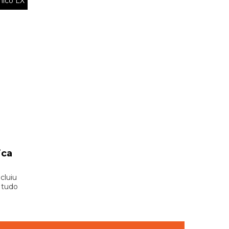
nico LX
ica
cluiu
e tudo