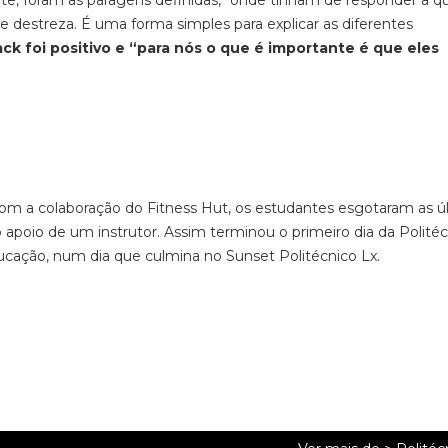
forte, foram as paragens definidas, “onde tinham de responder a 
 destreza. É uma forma simples para explicar as diferentes
ack foi positivo e “para nós o que é importante é que eles
Com a colaboração do Fitness Hut, os estudantes esgotaram as ú
apoio de um instrutor. Assim terminou o primeiro dia da Politéc
ação, num dia que culmina no Sunset Politécnico Lx.