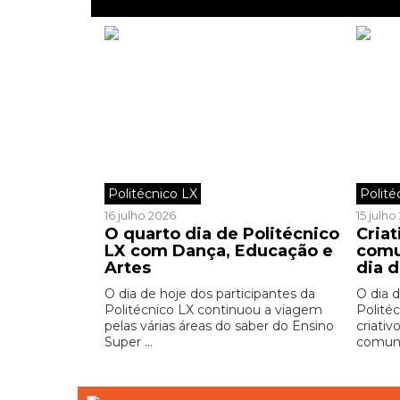
Politécnico LX
Polité
16 julho 2026
15 julh
O quarto dia de Politécnico
Criat
LX com Dança, Educação e
comu
Artes
dia d
O dia de hoje dos participantes da
O dia d
Politécnico LX continuou a viagem
Polité
pelas várias áreas do saber do Ensino
criativ
Super ...
comuni