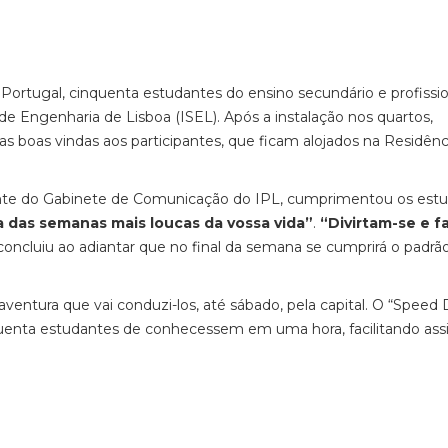
e Portugal, cinquenta estudantes do ensino secundário e profissi
de Engenharia de Lisboa (ISEL). Após a instalação nos quartos,
 boas vindas aos participantes, que ficam alojados na Residênc
te do Gabinete de Comunicação do IPL, cumprimentou os estu
ma das semanas mais loucas da vossa vida”
.
“Divirtam-se e 
 concluiu ao adiantar que no final da semana se cumprirá o padrã
aventura que vai conduzi-los, até sábado, pela capital. O “Speed 
inquenta estudantes de conhecessem em uma hora, facilitando ass