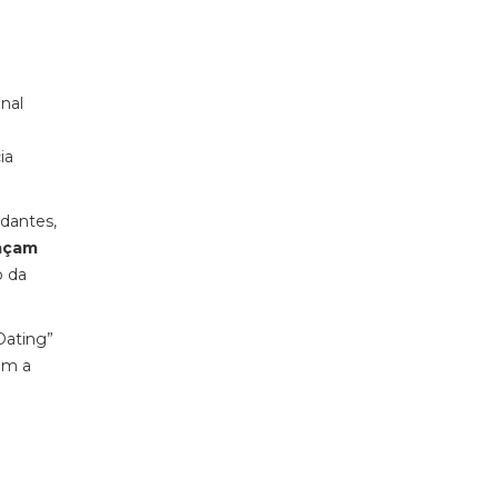
onal
ia
dantes,
façam
o da
Dating”
im a