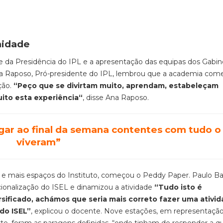
nidade
te da Presidência do IPL e a apresentação das equipas dos Gabi
na Raposo, Pró-presidente do IPL, lembrou que a academia co
ção.
“Peço que se divirtam muito, aprendam, estabeleçam
ito esta experiência“
, disse Ana Raposo.
gar ao final da semana contentes com tudo o
viveram”
ios e mais espaços do Instituto, começou o Peddy Paper. Paulo B
cionalização do ISEL e dinamizou a atividade
“Tudo isto é
sificado, achámos que seria mais correto fazer uma ativi
 do ISEL”
, explicou o docente. Nove estações, em representação