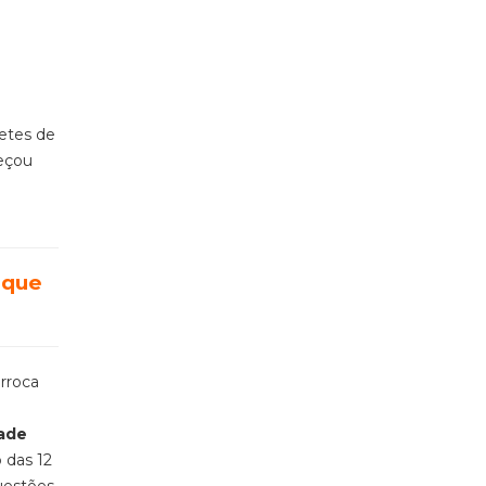
netes de
meçou
 que
arroca
dade
 das 12