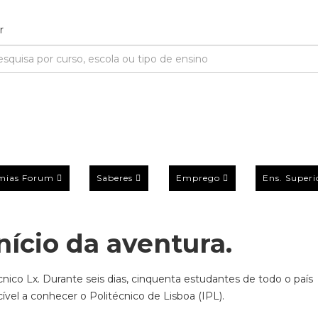
mias Forum
Saberes
Emprego
Ens. Superi
nício da aventura.
nico Lx. Durante seis dias, cinquenta estudantes de todo o país
l a conhecer o Politécnico de Lisboa (IPL).