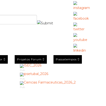
or
Projetos Forum
Passatempos
Pub
Pub
Pub