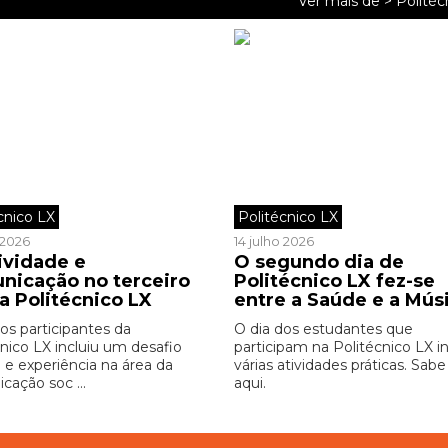
Ver mais de >
Politéc
cnico LX
Politécnico LX
o 2026
14 julho 2026
ividade e
O segundo dia de
nicação no terceiro
Politécnico LX fez-se
a Politécnico LX
entre a Saúde e a Mús
os participantes da
O dia dos estudantes que
cnico LX incluiu um desafio
participam na Politécnico LX in
o e experiência na área da
várias atividades práticas. Sab
cação soc ...
aqui.