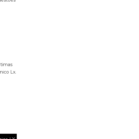
questões
ltimas
nico Lx.