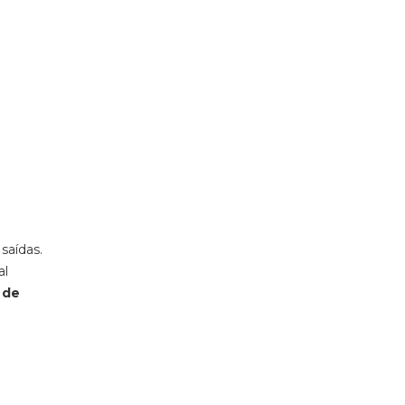
saídas.
al
 de