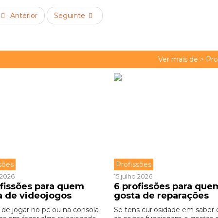
Anterior
Seguinte
Ver mais de >
Pro
sões
Profissões
o 2026
15 julho 2026
ofissões para quem
6 profissões para que
a de videojogos
gosta de reparações
 de jogar no pc ou na consola
Se tens curiosidade em saber