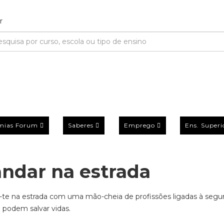
mias Forum
Saberes
Emprego
Ens. Superi
andar na estrada
-te na estrada com uma mão-cheia de profissões ligadas à segu
e podem salvar vidas.