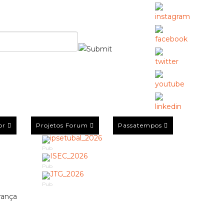
or
Projetos Forum
Passatempos
Pub
Pub
Pub
rança