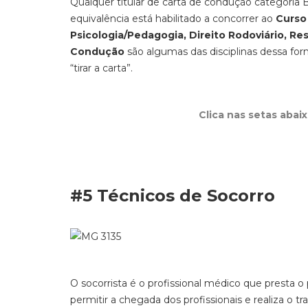
Qualquer titular de carta de condução categoria B
equivalência está habilitado a concorrer ao
Curso 
Psicologia/Pedagogia, Direito Rodoviário, Res
Condução
são algumas das disciplinas dessa for
“tirar a carta”.
Clica nas setas abai
#5 Técnicos de Socorro
O socorrista é o profissional médico que presta o 
permitir a chegada dos profissionais e realiza o