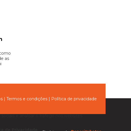
m
 como
de as
i
ós
|
Termos e condições
|
Política de privacidade
sociais e analisar o tráfego nos websites.
ica de Privacidade
.