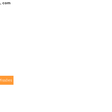
o, com
fissões