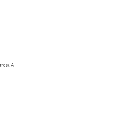
e
ros). A