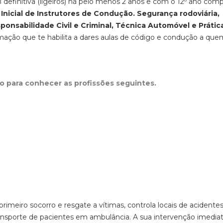
 definitiva (ligeiros) há pelo menos 2 anos e com o 12º ano com
Inicial de Instrutores de Condução. Segurança rodoviária,
ponsabilidade Civil e Criminal, Técnica Automóvel e Prátic
mação que te habilita a dares aulas de código e condução a que
xo para conhecer as profissões seguintes.
primeiro socorro e resgate a vítimas, controla locais de acidentes
 transporte de pacientes em ambulância. A sua intervenção imedia