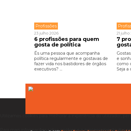
Profissões
Profis
23 julho 2026
21 julh
6 profissões para quem
7 pr
gosta de política
gost
És uma pessoa que acompanha
Gostas
política regularmente e gostavas de
e sonh
fazer vida nos bastidores de órgãos
como o
executivos? ...
Seja a 
Utilizamos cookies para melhorar a experiência do utilizador, per
Para mais informações sobre cookies e o processamento dos se