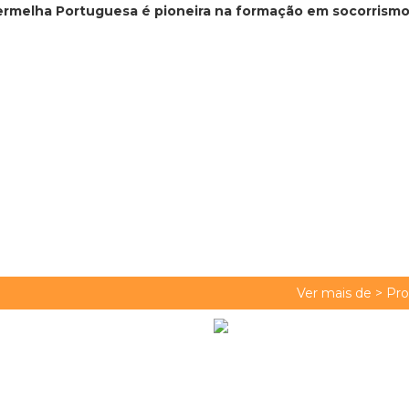
Vermelha Portuguesa é pioneira na formação em socorrism
Ver mais de >
Pro