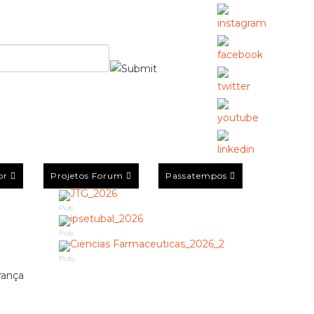
or
Projetos Forum
Passatempos
Pub
Pub
Pub
rança