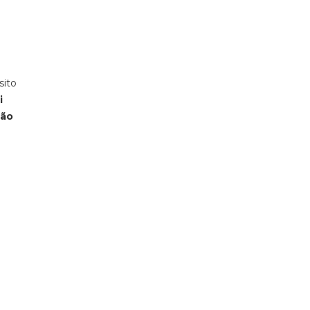
sito
i
ção