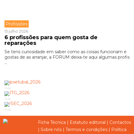
Profissões
15 julho 2026
6 profissões para quem gosta de
reparações
Se tens curiosidade em saber como as coisas funcionam e
gostas de as arranjar, a FORUM deixa-te aqui algumas profis
...
Pub
Pub
Pub
Ficha Técnica
|
Estatuto editorial
|
Contactos
|
Sobre nós
|
Termos e condições
|
Política