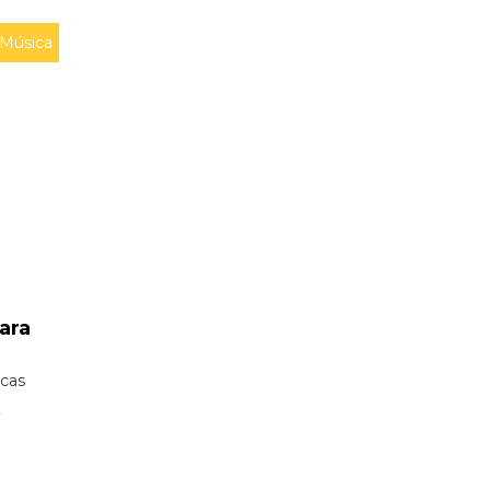
Música
ara
icas