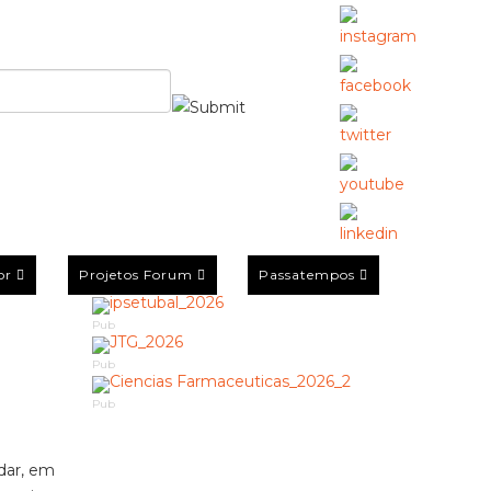
or
Projetos Forum
Passatempos
Pub
Pub
Pub
dar, em