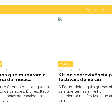
Ver mais de >
a
Música
o 2026
23 junho 2026
buns que mudaram a
Kit de sobrevivência p
ória da música
festivais de verão
bum é muito mais do que um
A Forum deixa aqui algumas d
to de canções. É o resultado
para que tenhas a melhor
as e horas de trabalho em
experiência nos festivais que aí
 d ...
vêm.