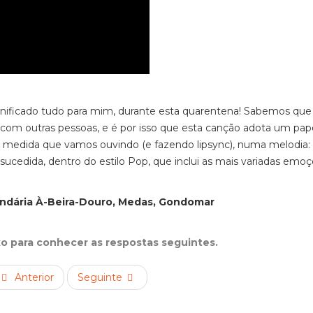
nificado tudo para mim, durante esta quarentena! Sabemos que
om outras pessoas, e é por isso que esta canção adota um pap
à medida que vamos ouvindo (e fazendo lipsync), numa melodia: 
ucedida, dentro do estilo Pop, que inclui as mais variadas emo
cundária À-Beira-Douro, Medas, Gondomar
xo para conhecer as respostas seguintes.
Anterior
Seguinte