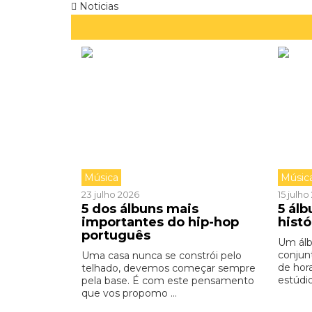
Noticias
Música
Músic
23 julho 2026
15 julh
5 dos álbuns mais
5 ál
importantes do hip-hop
hist
português
Um ál
conjun
Uma casa nunca se constrói pelo
de hor
telhado, devemos começar sempre
estúdio,
pela base. É com este pensamento
que vos propomo ...