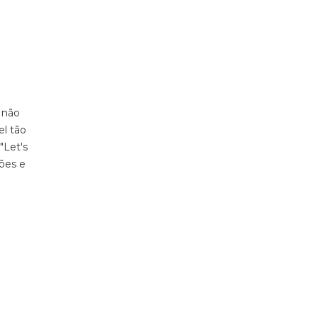
 não
el tão
"Let's
ções e