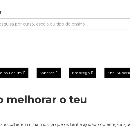
mias Forum
Saberes
Emprego
Ens. Superi
o melhorar o teu
 escolherem uma música que os tenha ajudado ou esteja a aju