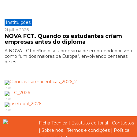
Instituições
21 julho 2026
NOVA FCT. Quando os estudantes criam
empresas antes do diploma
A NOVA FCT define o seu programa de empreendedorismo
como “um dos maiores da Europa”, envolvendo centenas
de es ...
Pub
Pub
Pub
Ficha Técnica
|
Estatuto editorial
|
Contactos
|
Sobre nós
|
Termos e condições
|
Política