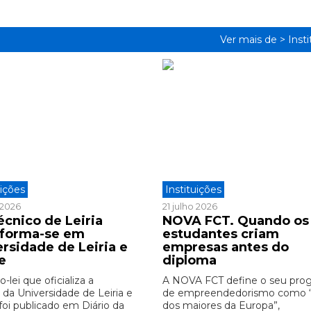
Ver mais de >
Inst
uições
Instituições
o 2026
21 julho 2026
écnico de Leiria
NOVA FCT. Quando os
sforma-se em
estudantes criam
ersidade de Leiria e
empresas antes do
e
diploma
-lei que oficializa a
A NOVA FCT define o seu pro
 da Universidade de Leiria e
de empreendedorismo como
foi publicado em Diário da
dos maiores da Europa”,