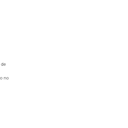
 de
do no