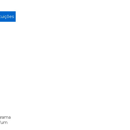
ituições
grama
 “um