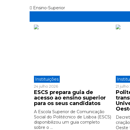
Ensino-Superior
Instituições
Instit
24 julho 2026
21 julh
ESCS prepara guia de
Polit
acesso ao ensino superior
tran
para os seus candidatos
Univ
Oest
A Escola Superior de Comunicação
Social do Politécnico de Lisboa (ESCS)
Decreto
disponibilizou um guia completo
criação
sobre o ...
Oeste 