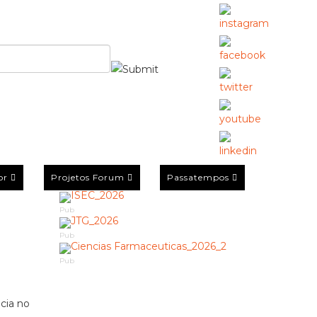
or
Projetos Forum
Passatempos
Pub
Pub
Pub
cia no