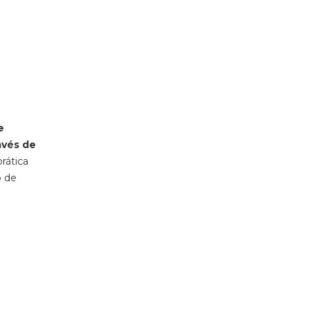
e
avés de
rática
o de