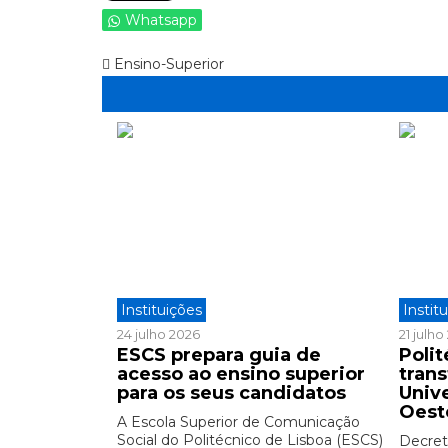
Whatsapp
Ensino-Superior
Instituições
Instit
24 julho 2026
21 julh
ESCS prepara guia de
Polit
acesso ao ensino superior
tran
para os seus candidatos
Univ
Oest
A Escola Superior de Comunicação
Social do Politécnico de Lisboa (ESCS)
Decreto