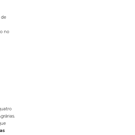
 de
do no
quatro
rárias.
que
as