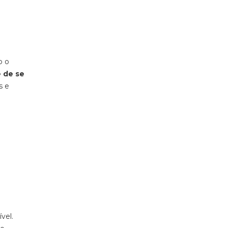
o o
e de se
s e
vel.