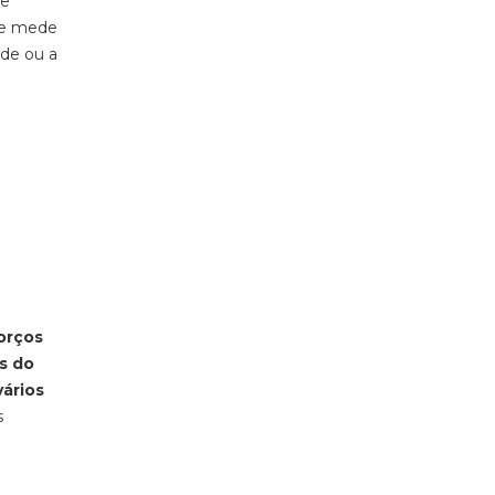
ue
 se mede
ede ou a
orços
és do
vários
s