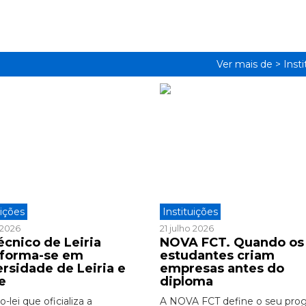
Ver mais de >
Inst
uições
Instituições
o 2026
21 julho 2026
écnico de Leiria
NOVA FCT. Quando os
sforma-se em
estudantes criam
ersidade de Leiria e
empresas antes do
e
diploma
-lei que oficializa a
A NOVA FCT define o seu pro