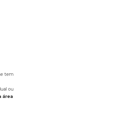
 se tem
ual ou
a área