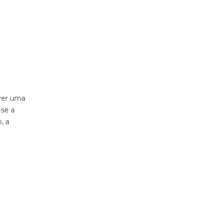
ever uma
-se a
, a