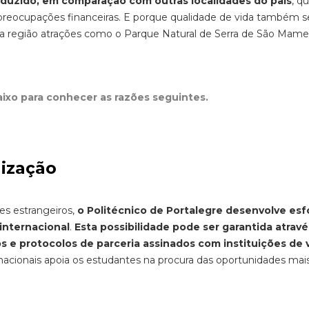
eduzido, em comparação com outras localidades do país
, q
 preocupações financeiras. E porque qualidade de vida também
na região atrações como o Parque Natural de Serra de São Mam
aixo para conhecer as razões seguintes.
lização
es estrangeiros,
o Politécnico de Portalegre desenvolve esf
 internacional
.
Esta possibilidade pode ser garantida atrav
 e protocolos de parceria assinados com instituições de 
nacionais apoia os estudantes na procura das oportunidades mai