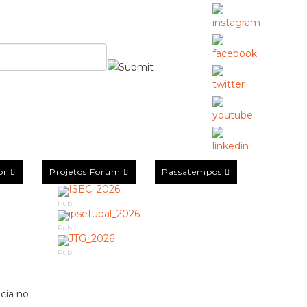
or
Projetos Forum
Passatempos
Pub
Pub
Pub
cia no