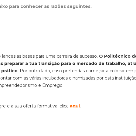
aixo para conhecer as razões seguintes.
e lances as bases para uma carreira de sucesso.
O Politécnico d
as preparar a tua transição para o mercado de trabalho, atr
 prático
. Por outro lado, caso pretendas começar a colocar em p
contar com as várias incubadoras dinamizadas por esta instituiçã
 Empreendedorismo e Emprego.
re e a sua oferta formativa, clica
aqui
.