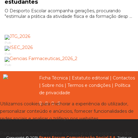
estudantes
O Desporto Escolar acompanha gerações, procurando
"estimular a prática da atividade física e da formação desp ...
Pub
Pub
Pub
Ficha Técnica
|
Estatuto editorial
|
Contactos
|
Sobre nós
|
Termos e condições
|
Política
de privacidade
Utilizamos cookies para melhorar a experiência do utilizador,
personalizar conteúdo e anúncios, fornecer funcionalidades de
redes sociais e analisar o tráfego nos websites.
Para mais informações sobre cookies e o processamento dos
Copyright © 2019
Press Forum Comunicação Social S.A.
Todos os