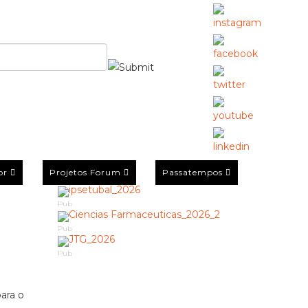
or
Projetos Forum
Passatempos
Pub
Pub
Pub
ara o