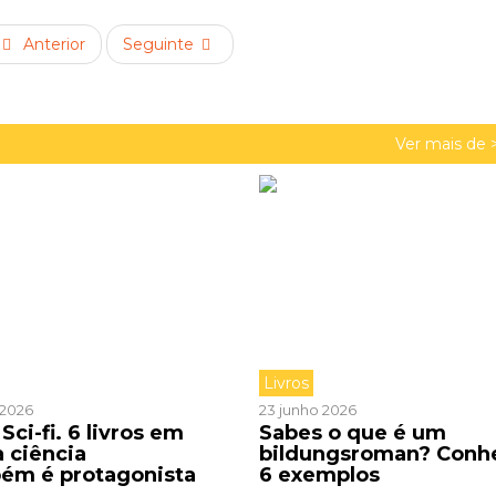
Anterior
Seguinte
Ver mais de 
Livros
o 2026
23 junho 2026
Sci-fi. 6 livros em
Sabes o que é um
a ciência
bildungsroman? Conh
ém é protagonista
6 exemplos