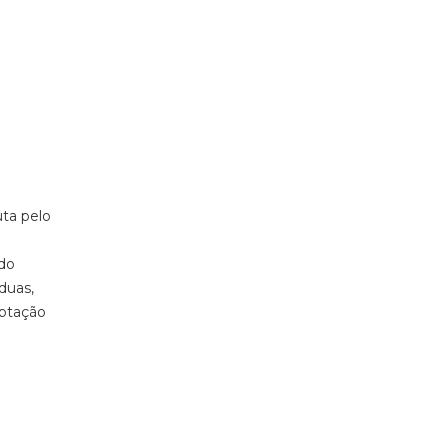
uta pelo
 do
duas,
aptação