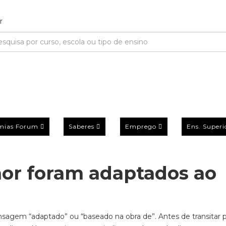
mias Forum
Saberes
Emprego
Ens. Superi
hor foram adaptados ao
sagem “adaptado” ou “baseado na obra de”. Antes de transitar p