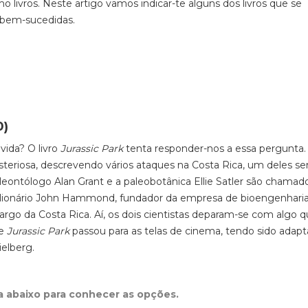
livros. Neste artigo vamos indicar-te alguns dos livros que se
 bem-sucedidas.
0)
vida? O livro
Jurassic Park
tenta responder-nos a essa pergunta. 
steriosa, descrevendo vários ataques na Costa Rica, um deles s
aleontólogo Alan Grant e a paleobotânica Ellie Satler são chamad
imilionário John Hammond, fundador da empresa de bioengenhari
o largo da Costa Rica. Aí, os dois cientistas deparam-se com algo 
de
Jurassic Park
passou para as telas de cinema, tendo sido ada
ielberg.
ta abaixo para conhecer as opções.