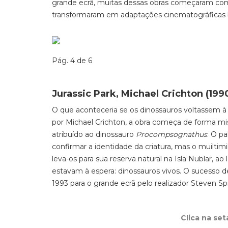
grande ecrã, muitas dessas obras começaram como 
transformaram em adaptações cinematográficas
Pág. 4 de 6
Jurassic Park, Michael Crichton (199
O que aconteceria se os dinossauros voltassem à 
por Michael Crichton, a obra começa de forma mi
atribuído ao dinossauro
Procompsognathus
. O p
confirmar a identidade da criatura, mas o muilt
leva-os para sua reserva natural na Isla Nublar, a
estavam à espera: dinossauros vivos. O sucesso 
1993 para o grande ecrã pelo realizador Steven Sp
Clica na se