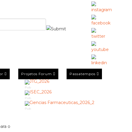
or
Projetos Forum
Passatempos
Pub
Pub
Pub
ara o