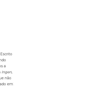
Escrito
endo
os a
a
Ingen
,
que não
ptado em