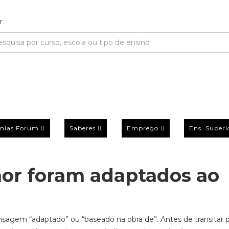
mias Forum
Saberes
Emprego
Ens. Superi
hor foram adaptados ao
sagem “adaptado” ou “baseado na obra de”. Antes de transitar p