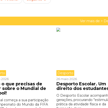
Ver mais de >
De
rto
Desporto
o 2026
26 maio 2026
 o que precisas de
Desporto Escolar. Um
r sobre o Mundial de
direito dos estudante
bol!
O Desporto Escolar acompan
gerações, procurando "estimul
al começa a sua participação
prática da atividade física e da
mpeonato do Mundo da FIFA