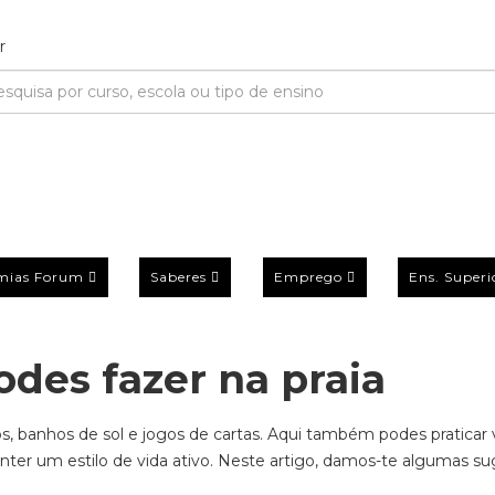
mias Forum
Saberes
Emprego
Ens. Superi
odes fazer na praia
s, banhos de sol e jogos de cartas. Aqui também podes praticar 
nter um estilo de vida ativo. Neste artigo, damos-te algumas s