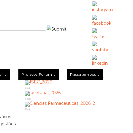
or
Projetos Forum
Passatempos
Pub
Pub
Pub
vários
ugestões