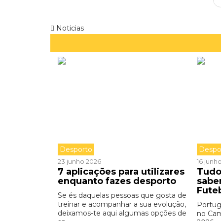
Noticias
Desporto
Despo
23 junho 2026
16 junh
7 aplicações para utilizares
Tudo
enquanto fazes desporto
sabe
Fute
Se és daquelas pessoas que gosta de
treinar e acompanhar a sua evolução,
Portug
deixamos-te aqui algumas opções de
no Ca