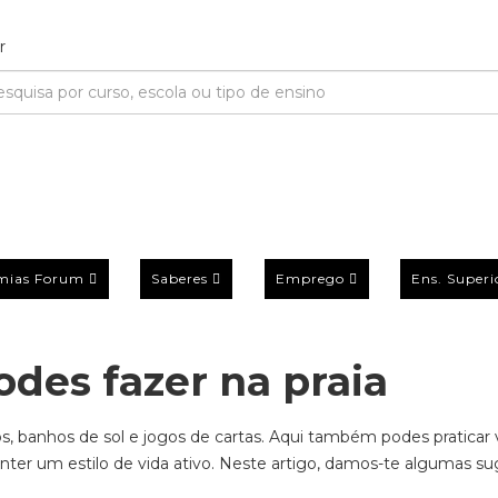
mias Forum
Saberes
Emprego
Ens. Superi
odes fazer na praia
s, banhos de sol e jogos de cartas. Aqui também podes praticar 
nter um estilo de vida ativo. Neste artigo, damos-te algumas s