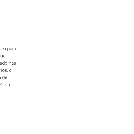
ram para
que
gado nas
ios, o
a de
4, na