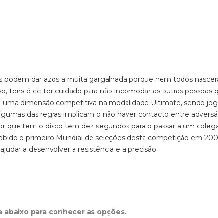
os podem dar azos a muita gargalhada porque nem todos nasce
, tens é de ter cuidado para não incomodar as outras pessoas 
m uma dimensão competitiva na modalidade Ultimate, sendo jo
lgumas das regras implicam o não haver contacto entre adversár
dor que tem o disco tem dez segundos para o passar a um coleg
ecebido o primeiro Mundial de seleções desta competição em 200
judar a desenvolver a resistência e a precisão.
ta abaixo para conhecer as opções.