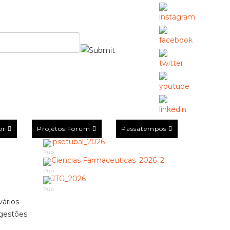
or
Projetos Forum
Passatempos
Pub
Pub
Pub
vários
ugestões