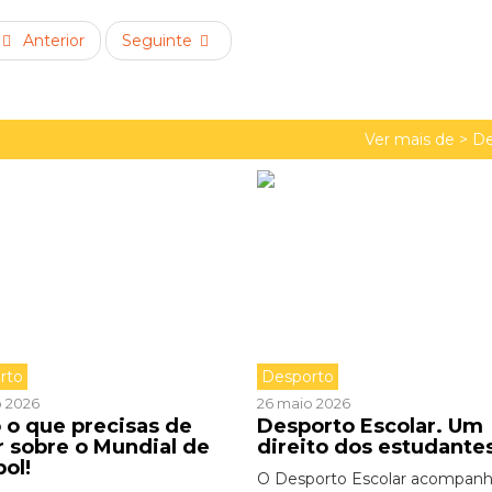
Anterior
Seguinte
Ver mais de >
De
rto
Desporto
o 2026
26 maio 2026
 o que precisas de
Desporto Escolar. Um
r sobre o Mundial de
direito dos estudante
bol!
O Desporto Escolar acompan