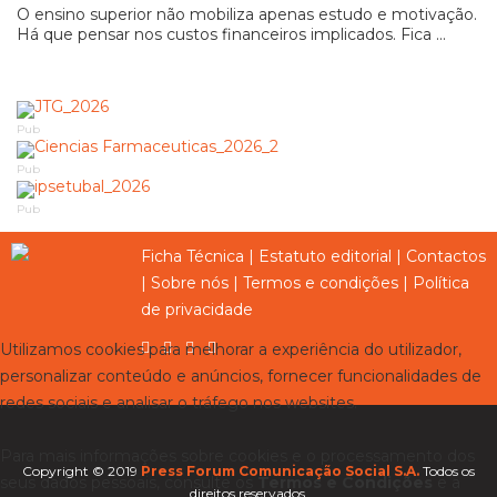
O ensino superior não mobiliza apenas estudo e motivação.
Há que pensar nos custos financeiros implicados. Fica ...
Pub
Pub
Pub
Ficha Técnica
|
Estatuto editorial
|
Contactos
|
Sobre nós
|
Termos e condições
|
Política
de privacidade
Utilizamos cookies para melhorar a experiência do utilizador,
personalizar conteúdo e anúncios, fornecer funcionalidades de
redes sociais e analisar o tráfego nos websites.
Para mais informações sobre cookies e o processamento dos
Copyright © 2019
Press Forum Comunicação Social S.A.
Todos os
seus dados pessoais, consulte os
Termos e Condições
e a
direitos reservados.