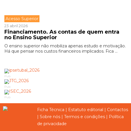
Acesso Superior
23 abril 2026
Financiamento. As contas de quem entra
no Ensino Superior
O ensino superior não mobiliza apenas estudo e motivação.
Há que pensar nos custos financeiros implicados. Fica ...
Pub
Pub
Pub
Ficha Técnica
|
Estatuto editorial
|
Contactos
|
Sobre nós
|
Termos e condições
|
Política
de privacidade