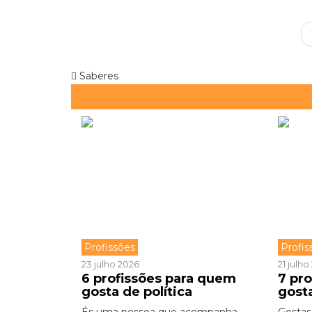
Saberes
Profissões
Profis
23 julho 2026
21 julh
6 profissões para quem
7 pr
gosta de política
gost