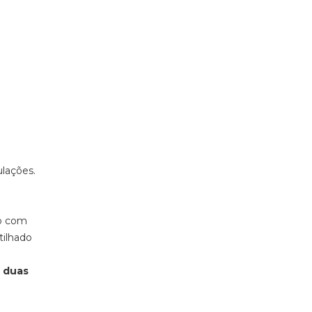
lações.
ão com
tilhado
 duas