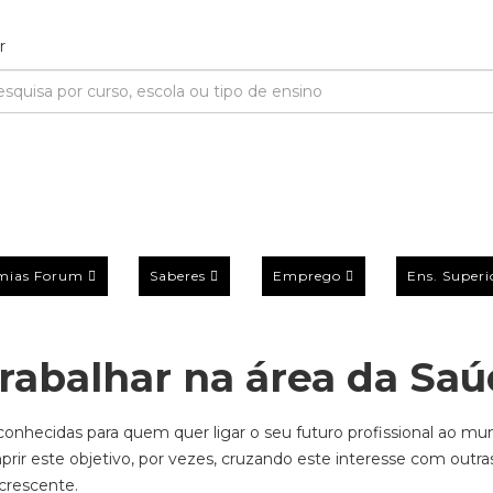
mias Forum
Saberes
Emprego
Ens. Superi
trabalhar na área da Sa
nhecidas para quem quer ligar o seu futuro profissional ao mu
ir este objetivo, por vezes, cruzando este interesse com outra
crescente.