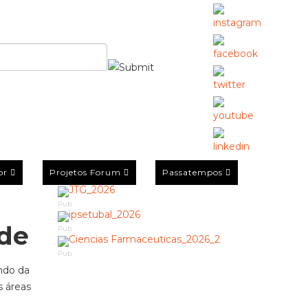
or
Projetos Forum
Passatempos
Pub
úde
Pub
Pub
ndo da
s áreas