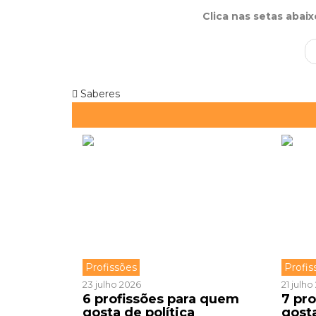
Clica nas setas abai
Saberes
Profissões
Profis
23 julho 2026
21 julh
6 profissões para quem
7 pr
gosta de política
gost