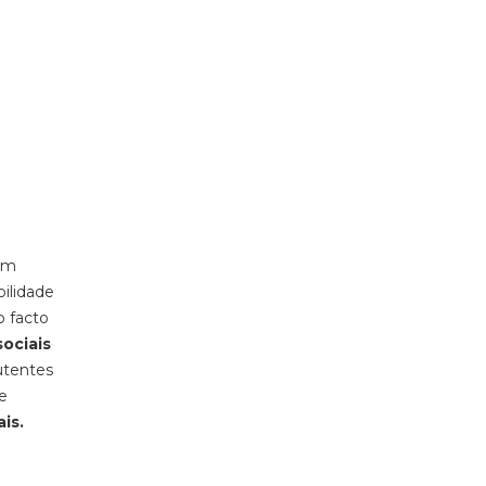
tem
bilidade
o facto
sociais
utentes
e
is.