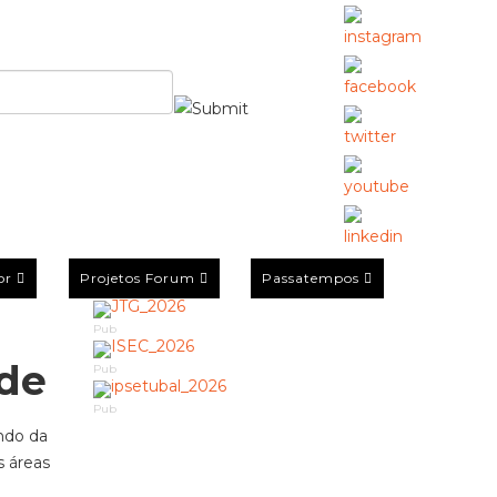
or
Projetos Forum
Passatempos
Pub
úde
Pub
Pub
ndo da
s áreas