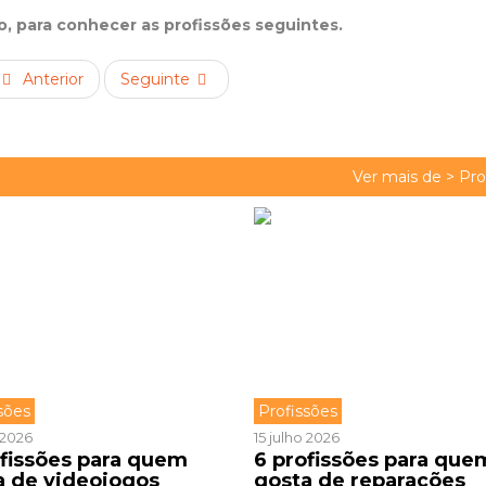
xo, para conhecer as profissões seguintes.
Anterior
Seguinte
Ver mais de >
Pro
sões
Profissões
o 2026
15 julho 2026
ofissões para quem
6 profissões para que
a de videojogos
gosta de reparações