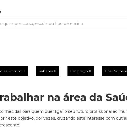
mias Forum
Saberes
Emprego
Ens. Superi
trabalhar na área da Sa
nhecidas para quem quer ligar o seu futuro profissional ao mu
ir este objetivo, por vezes, cruzando este interesse com outra
crescente.