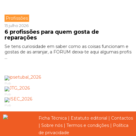
Profissões
15 julho 2026
6 profissões para quem gosta de
reparações
Se tens curiosidade em saber como as coisas funcionam e
gostas de as arranjar, a FORUM deixa-te aqui algumas profis
...
Pub
Pub
Pub
Ficha Técnica
|
Estatuto editorial
|
Contactos
|
Sobre nós
|
Termos e condições
|
Política
de privacidade