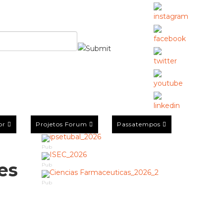
or
Projetos Forum
Passatempos
Pub
es
Pub
Pub