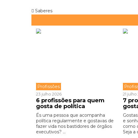
Saberes
Profissões
Profis
23 julho 2026
21 julh
6 profissões para quem
7 pr
gosta de política
gost
És uma pessoa que acompanha
Gostas
política regularmente e gostavas de
e sonh
fazer vida nos bastidores de órgãos
como o
executivos? ...
Seja a 