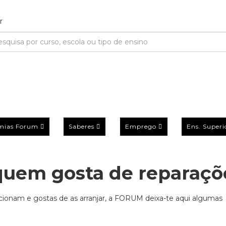
mias Forum
Saberes
Emprego
Ens. Superi
 quem gosta de reparaçõ
cionam e gostas de as arranjar, a FORUM deixa-te aqui algumas