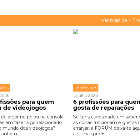
Ver mais de >
Pro
sões
Profissões
o 2026
15 julho 2026
ofissões para quem
6 profissões para que
a de videojogos
gosta de reparações
 de jogar no pc ou na consola
Se tens curiosidade em saber
as em fazer algo relacionado
as coisas funcionam e gostas 
 mundo dos videojogos?
arranjar, a FORUM deixa-te aqu
contar u ...
algumas profis ...