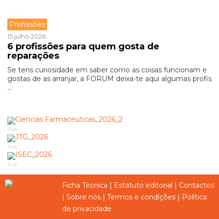
Profissões
15 julho 2026
6 profissões para quem gosta de
reparações
Se tens curiosidade em saber como as coisas funcionam e
gostas de as arranjar, a FORUM deixa-te aqui algumas profis
...
Pub
Pub
Pub
Ficha Técnica
|
Estatuto editorial
|
Contactos
|
Sobre nós
|
Termos e condições
|
Política
de privacidade