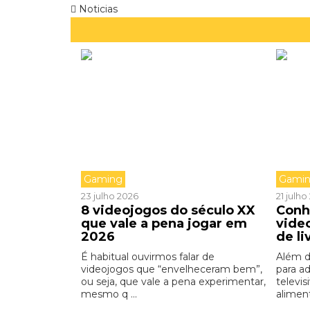
Noticias
Gaming
Gami
23 julho 2026
21 julh
8 videojogos do século XX
Conh
que vale a pena jogar em
vide
2026
de li
É habitual ouvirmos falar de
Além d
videojogos que “envelheceram bem”,
para a
ou seja, que vale a pena experimentar,
televis
mesmo q ...
aliment