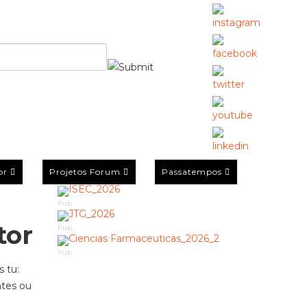
or
Projetos Forum
Passatempos
Pub
tor
Pub
Pub
 tu:
ntes ou