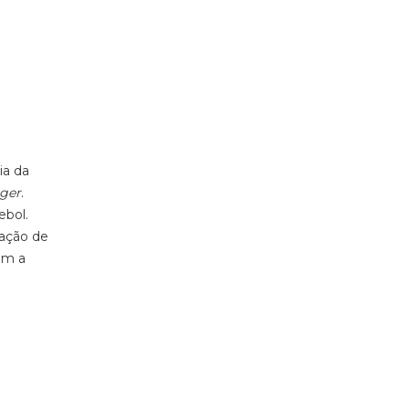
ia da
ger
.
ebol.
ração de
om a