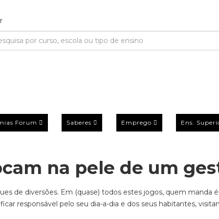
mias Forum
Saberes
Emprego
Ens. Superi
locam na pele de um ges
ues de diversões. Em (quase) todos estes jogos, quem manda és
fic
ar responsável pelo seu dia-a-dia e dos seus habitantes, visita