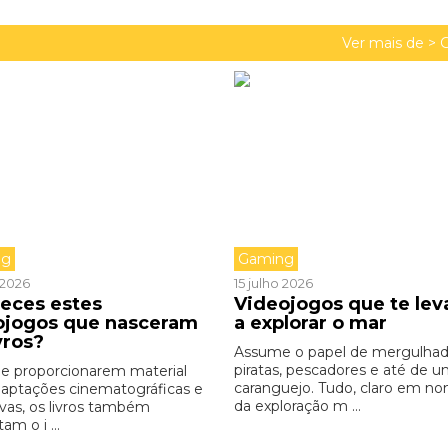
Ver mais de >
ng
Gaming
o 2026
15 julho 2026
eces estes
Videojogos que te le
ojogos que nasceram
a explorar o mar
vros?
Assume o papel de mergulhad
piratas, pescadores e até de 
e proporcionarem material
caranguejo. Tudo, claro em n
daptações cinematográficas e
da exploração m ...
ivas, os livros também
am o i ...