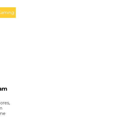
Gaming
vam
ores,
um
ome