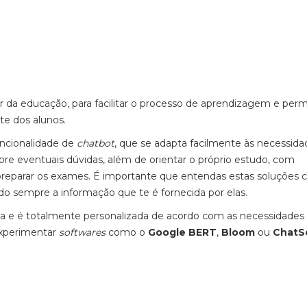
or da educação, para facilitar o processo de aprendizagem e permi
te dos alunos.
ncionalidade de
chatbot
, que se adapta facilmente às necessida
re eventuais dúvidas, além de orientar o próprio estudo, com
 preparar os exames. É importante que entendas estas soluções
do sempre a informação que te é fornecida por elas.
 dia e é totalmente personalizada de acordo com as necessidades
experimentar
softwares
como o
Google
BERT
,
Bloom
ou
ChatS