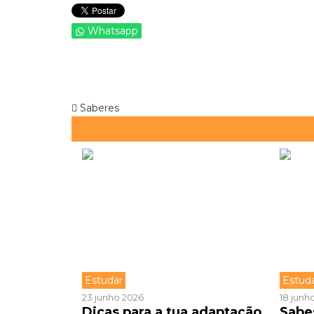
Whatsapp
Saberes
Estudar
Estud
23 junho 2026
18 junh
Dicas para a tua adaptação
Sabe