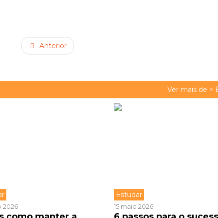
Anterior
Ver mais de >
ar
Estudar
o 2026
15 maio 2026
s como manter a
6 passos para o suces