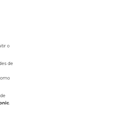
tir o
des de
 como
 de
onic
.