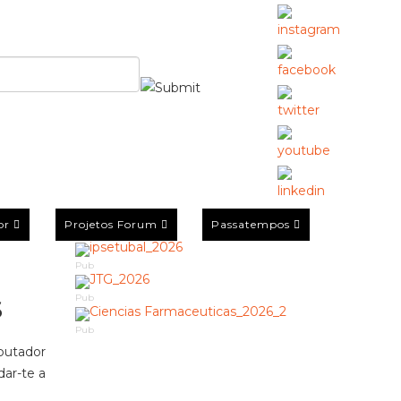
or
Projetos Forum
Passatempos
Pub
s
Pub
Pub
utador
ar-te a