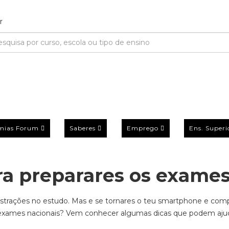
mias Forum
Saberes
Emprego
Ens. Superi
ara preparares os exame
istrações no estudo.
Mas e se
tornares o teu
smartphone
e
comp
 exames nacionais
? Vem conhecer
algumas
dicas que podem ajud