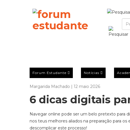
Forum Estudante
Notícias
Acade
Margarida Machado | 12 maio 2026
6 dicas digitais p
Na
vegar online pode ser um b
elo pretexto para d
nos
teus melhores aliados na preparação para os
descomplicar
este processo!