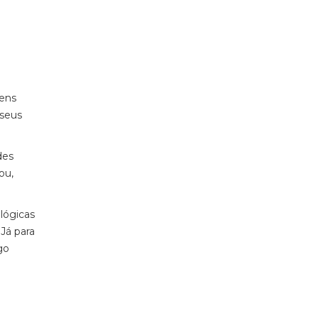
vens
 seus
des
ou,
lógicas
Já para
go