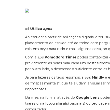
#1 Utiliza
apps
Ao estudar a partir de aplicações digitais, o teu 
planeamento do estudo até ao treino com pergun
existem
apps
para tudo e mais alguma coisa, no q
Com a
app
Pomodoro Timer
podes contabilizar o
previamente as horas para cada um destes mome
por outro lado, a descansar o suficiente entre as
Já para fazeres os teus resumos, a
app
Mindly
é 
de “mapas mentais”, que te ajudam a visualizar 
importantes.
Da mesma forma, através do
Google Lens
podes 
tirares uma fotografia à(s) página(s) do teu cadern
computador.