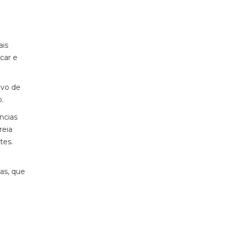
ais
car e
ivo de
o.
ncias
reia
tes.
nas, que