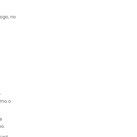
ogo, no
o
omo o
a
nho.
cast