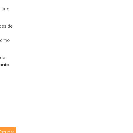
tir o
des de
 como
 de
onic
.
Estudar