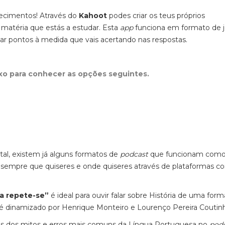
hecimentos! Através do
Kahoot
podes criar os teus próprios
 matéria que estás a estudar. Esta
app
funciona em formato de j
har pontos à medida que vais acertando nas respostas.
ixo para conhecer as opções seguintes.
tal, existem já alguns formatos de
podcast
que funcionam com
ir sempre que quiseres e onde quiseres através de plataformas c
ia repete-se”
é ideal para ouvir falar sobre História de uma form
o é dinamizado por Henrique Monteiro e Lourenço Pereira Couti
uns dos mitos e erros mais comuns da Língua Portuguesa no
pod