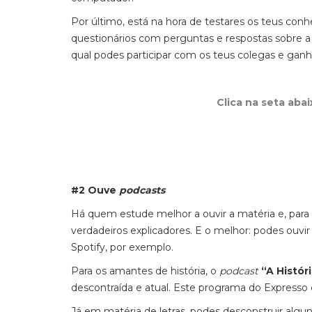
Por último, está na hora de testares os teus con
questionários com perguntas e respostas sobre a
qual podes participar com os teus colegas e gan
Clica na seta aba
#2 Ouve
podcasts
Há quem estude melhor a ouvir a matéria e, para 
verdadeiros explicadores. E o melhor: podes ouv
Spotify, por exemplo.
Para os amantes de história, o
podcast
“A Histór
descontraída e atual. Este programa do Express
Já em matéria de letras, podes desconstruir alg