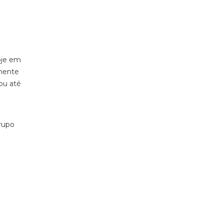
oje em
smente
ou até
e
grupo