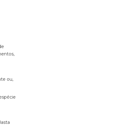
de
mentos,
nte ou,
espécie
Basta