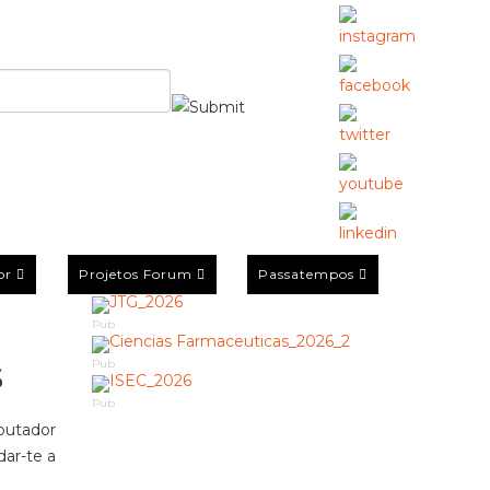
or
Projetos Forum
Passatempos
Pub
s
Pub
Pub
utador
ar-te a