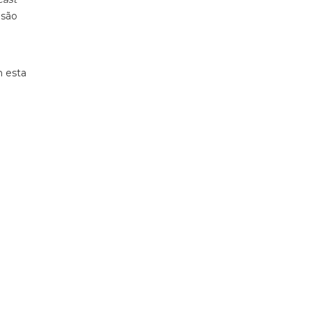
 são
m esta