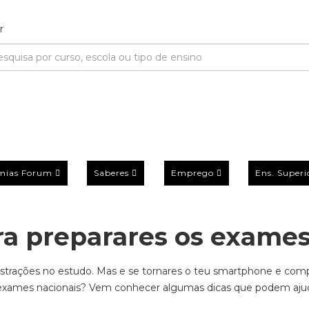
mias Forum
Saberes
Emprego
Ens. Superi
ara preparares os exame
istrações no estudo.
Mas e se
tornares o teu
smartphone
e
comp
 exames nacionais
? Vem conhecer
algumas
dicas que podem ajud