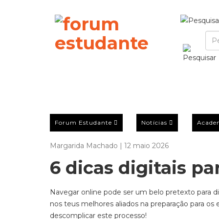
Forum Estudante
Notícias
Acade
Margarida Machado | 12 maio 2026
6 dicas digitais p
Na
vegar online pode ser um b
elo pretexto para d
nos
teus melhores aliados na preparação para os
descomplicar
este processo!