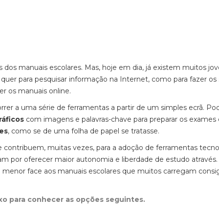
 dos manuais escolares. Mas, hoje em dia, já existem muitos jo
, quer para pesquisar informação na Internet, como para fazer os
ler os manuais online.
orrer a uma série de ferramentas a partir de um simples ecrã. Po
ráficos
com imagens e palavras-chave para preparar os exames 
tes
, como se de uma folha de papel se tratasse.
ue contribuem, muitas vezes, para a adoção de ferramentas tecno
bam por oferecer maior autonomia e liberdade de estudo através. 
ito menor face aos manuais escolares que muitos carregam consi
ixo para conhecer as opções seguintes.