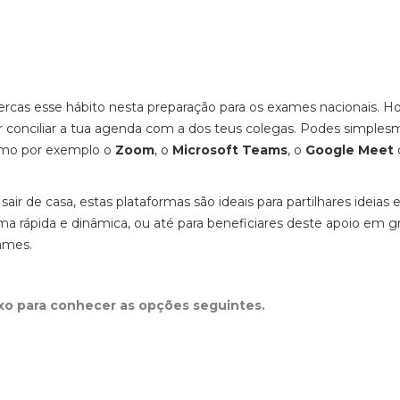
ercas esse hábito nesta preparação para os exames nacionais. H
r conciliar a tua agenda com a dos teus colegas. Podes simple
omo por exemplo o
Zoom
, o
Microsoft Teams
, o
Google Meet
r de casa, estas plataformas são ideais para partilhares ideias 
ma rápida e dinâmica, ou até para beneficiares deste apoio em 
xames.
ixo para conhecer as opções seguintes.