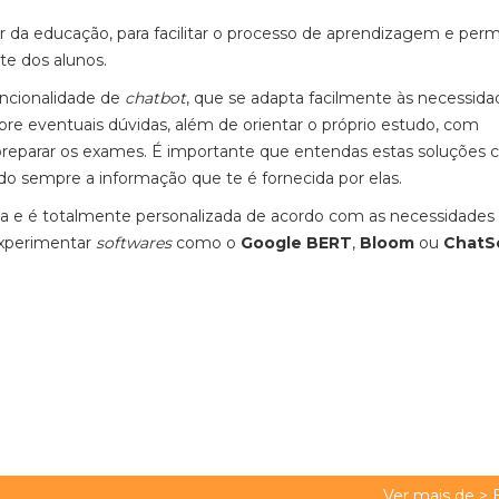
or da educação, para facilitar o processo de aprendizagem e permi
te dos alunos.
ncionalidade de
chatbot
, que se adapta facilmente às necessida
re eventuais dúvidas, além de orientar o próprio estudo, com
 preparar os exames. É importante que entendas estas soluções
do sempre a informação que te é fornecida por elas.
 dia e é totalmente personalizada de acordo com as necessidades
experimentar
softwares
como o
Google
BERT
,
Bloom
ou
ChatS
Ver mais de >