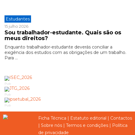
Estudantes
15 julho 2026
Sou trabalhador-estudante. Quais são os
meus direitos?
Enquanto trabalhador-estudante deverás conciliar a
exigência dos estudos com as obrigações de um trabalho.
Para ...
Pub
Pub
Pub
Ficha Técnica
|
Estatuto editorial
|
Contactos
|
Sobre nós
|
Termos e condições
|
Política
de privacidade