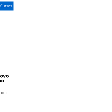
>
Cursos
novo
ão
 dez
a