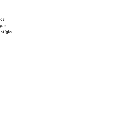
ros
 que
stígio