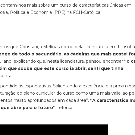
 contam-nos mais sobre um curso de características únicas em
ofia, Política e Economia (PPE) na FCH-Católica.
intos que Constança Melícias optou pela licenciatura em Filosofia
ongo de todo o secundário, as cadeiras que mais gostei f
.º ano, explicando que, nesta licenciatura, pensou encontrar
“o c
sim que soube que este curso ia abrir, senti que tinha
scenta.
pondido às expectativas. Salientando a excelência e a proximid
turação do plano curricular do curso como uma mais-valia, ao per
entos muito aprofundados em cada área”.
“A característica m
 que abre para o futuro”
, reforça.