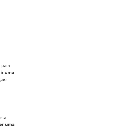
 para
ir uma
ação
esta
her uma