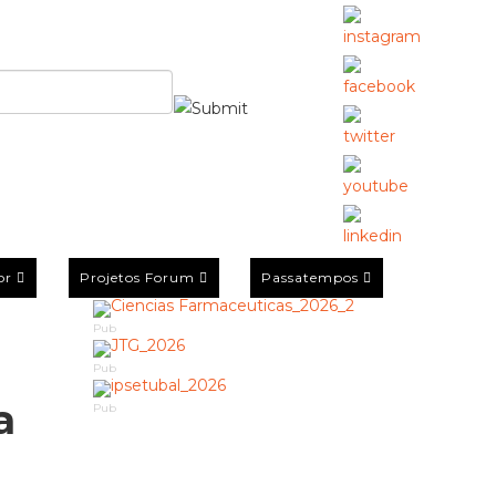
or
Projetos Forum
Passatempos
Pub
Pub
a
Pub