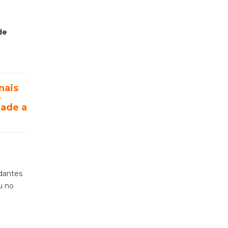
de
nais
e
dade a
udantes
u no