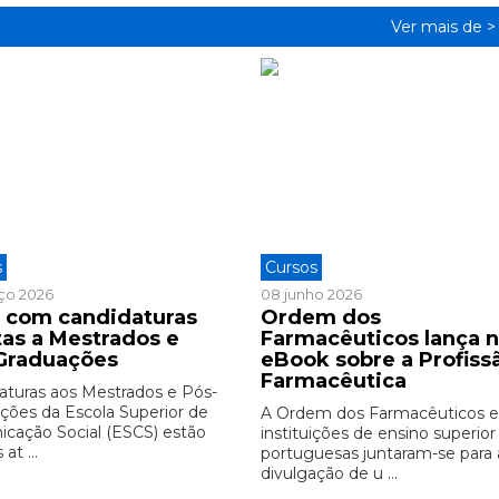
Ver mais de 
s
Cursos
ço 2026
08 junho 2026
 com candidaturas
Ordem dos
tas a Mestrados e
Farmacêuticos lança 
Graduações
eBook sobre a Profiss
Farmacêutica
aturas aos Mestrados e Pós-
ções da Escola Superior de
A Ordem dos Farmacêuticos e
cação Social (ESCS) estão
instituições de ensino superior
at ...
portuguesas juntaram-se para 
divulgação de u ...