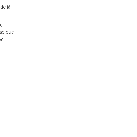
de já,
,
sse que
",