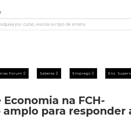
mias Forum
Saberes
Emprego
Ens. Superi
a e Economia na FCH-
o amplo para responder 