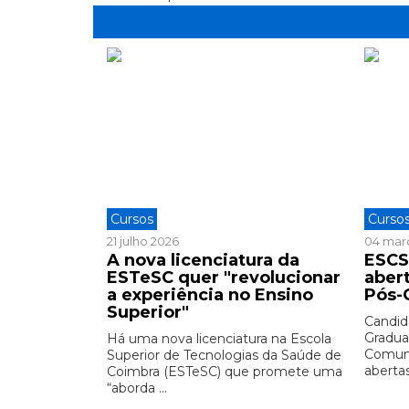
Cursos
Curso
21 julho 2026
04 mar
A nova licenciatura da
ESCS
ESTeSC quer "revolucionar
aber
a experiência no Ensino
Pós-
Superior"
Candid
Gradua
Há uma nova licenciatura na Escola
Comuni
Superior de Tecnologias da Saúde de
abertas 
Coimbra (ESTeSC) que promete uma
“aborda ...