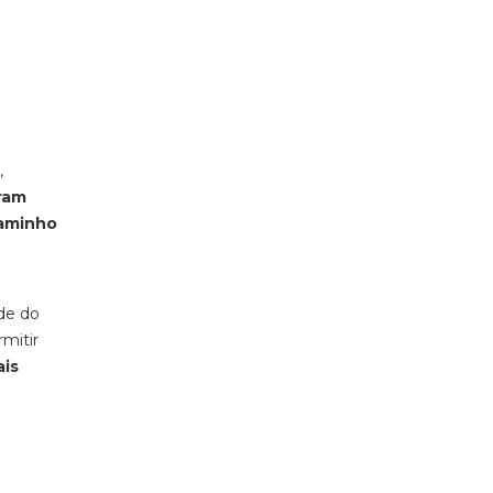
,
oram
aminho
ade do
mitir
ais