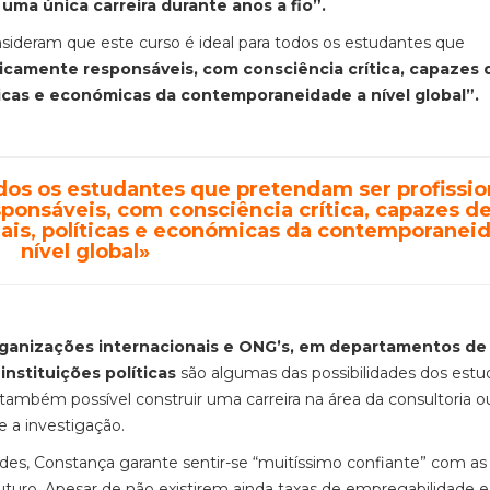
 uma única carreira durante anos a fio”.
sideram que este curso é ideal para todos os estudantes que
camente responsáveis, com consciência crítica, capazes 
ticas e económicas da contemporaneidade a nível global”.
todos os estudantes que pretendam ser profissio
onsáveis, com consciência crítica, capazes d
ais, políticas e económicas da contemporanei
nível global»
 organizações internacionais e ONG’s, em departamentos de
nstituições políticas
são algumas das possibilidades dos est
 também possível construir uma carreira na área da consultoria o
e a investigação.
dades, Constança garante sentir-se “muitíssimo confiante” com as
futuro. Apesar de não existirem ainda taxas de empregabilidade e