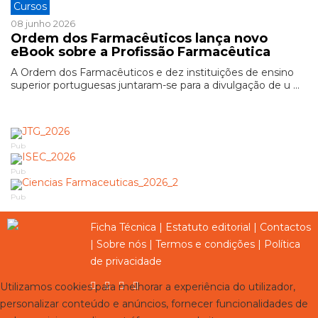
Cursos
08 junho 2026
Ordem dos Farmacêuticos lança novo
eBook sobre a Profissão Farmacêutica
A Ordem dos Farmacêuticos e dez instituições de ensino
superior portuguesas juntaram-se para a divulgação de u ...
Pub
Pub
Pub
Ficha Técnica
|
Estatuto editorial
|
Contactos
|
Sobre nós
|
Termos e condições
|
Política
de privacidade
Utilizamos cookies para melhorar a experiência do utilizador,
personalizar conteúdo e anúncios, fornecer funcionalidades de