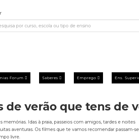
mias Forum
Saberes
Emprego
Ens. Superi
s de verão que tens de v
 memórias. Idas à praia, passeios com amigos, tardes e noites
itas
aventuras
. Os filmes que te vamos recomendar passam-se
po livre.