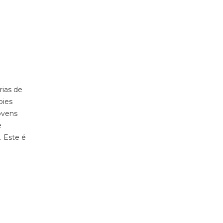
rias de
bies
ovens
e
. Este é