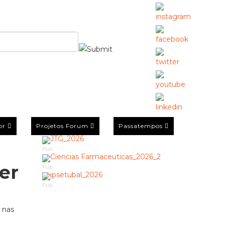
or
Projetos Forum
Passatempos
Pub
er
Pub
Pub
 nas