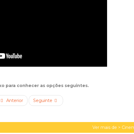
ixo para conhecer as opções seguintes.
Anterior
Seguinte
Ver mais de >
Cinem