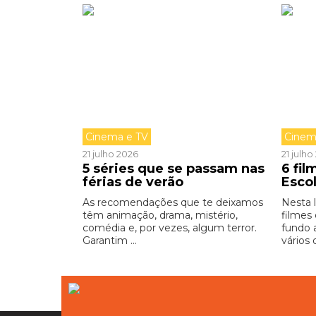
Cinema e TV
Cinem
21 julho 2026
21 julh
5 séries que se passam nas
6 fi
férias de verão
Esco
As recomendações que te deixamos
Nesta 
têm animação, drama, mistério,
filmes
comédia e, por vezes, algum terror.
fundo 
Garantim ...
vários 