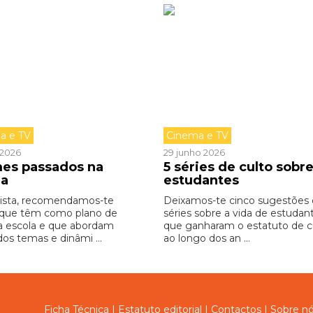
a e TV
Cinema e TV
o 2026
29 junho 2026
lmes passados na
5 séries de culto sobr
la
estudantes
lista, recomendamos-te
Deixamos-te cinco sugestões
 que têm como plano de
séries sobre a vida de estudan
a escola e que abordam
que ganharam o estatuto de cu
dos temas e dinâmi ...
ao longo dos an ...
Ficha Técnica
|
Estatuto editorial
|
Contactos
|
Sobre n