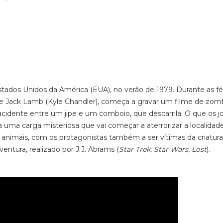
Estados Unidos da América (EUA), no verão de 1979. Durante as fé
dade Jack Lamb (Kyle Chandler), começa a gravar um filme de zom
idente entre um jipe e um comboio, que descarrila. O que os j
ma carga misteriosa que vai começar a aterrorizar a localidad
animais, com os protagonistas também a ser vítimas da criatura
ventura, realizado por J.J. Abrams (
Star Trek
,
Star Wars
,
Lost
).