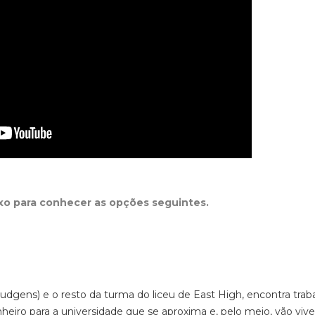
ixo para conhecer as opções seguintes.
Hudgens) e o resto da turma do liceu de East High, encontra trab
nheiro para a universidade que se aproxima e, pelo meio, vão vive