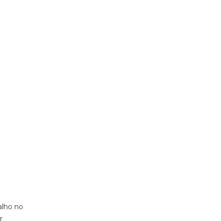
alho no
r