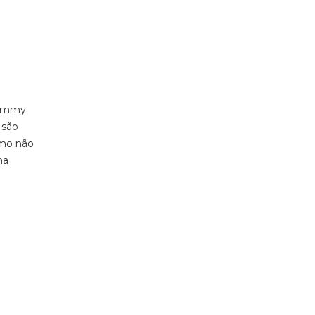
(Jimmy
 são
omo não
ma