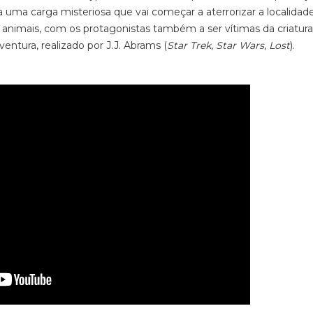
ma carga misteriosa que vai começar a aterrorizar a localidad
animais, com os protagonistas também a ser vítimas da criatura
ventura, realizado por J.J. Abrams (
Star Trek
,
Star Wars
,
Lost
).