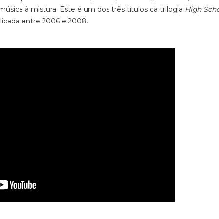
ica à mistura. Este é um dos três títulos da trilogia
High Sch
blicada entre 2006 e 2008.