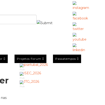
or
Projetos Forum
Passatempos
Pub
er
Pub
Pub
 nas