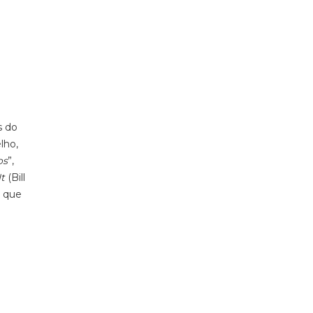
s do
lho,
os
”,
It
(Bill
, que