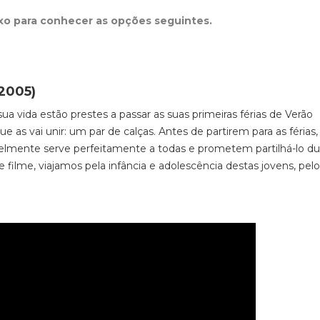
ixo para conhecer as opções seguintes.
2005)
a vida estão prestes a passar as suas primeiras férias de Verão
e as vai unir: um par de calças. Antes de partirem para as féria
elmente serve perfeitamente a todas e prometem partilhá-lo du
te filme, viajamos pela infância e adolescência destas jovens, pel