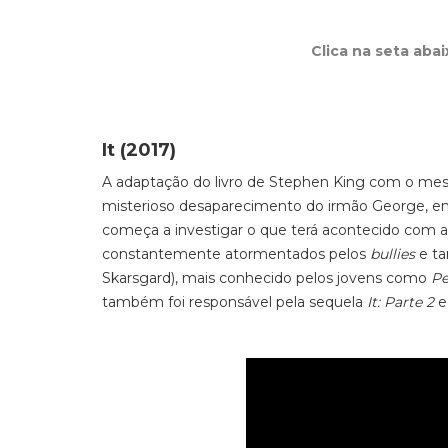
Clica na seta aba
It (2017)
A adaptação do livro de Stephen King com o mes
misterioso desaparecimento do irmão George, em o
começa a investigar o que terá acontecido com a 
constantemente atormentados pelos
bullies
e ta
Skarsgard), mais conhecido pelos jovens como
Pe
também foi responsável pela sequela
It: Parte 2
e