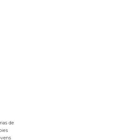
rias de
bies
ovens