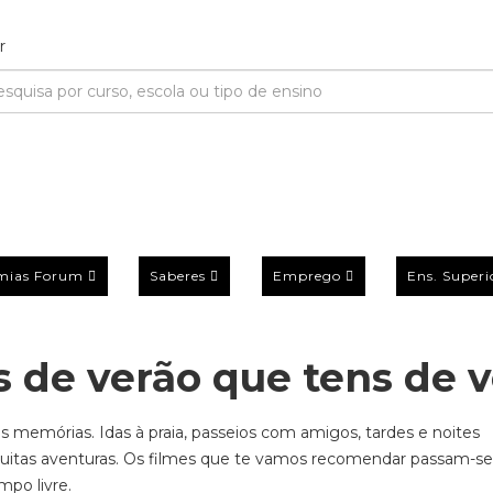
mias Forum
Saberes
Emprego
Ens. Superi
s de verão que tens de v
 memórias. Idas à praia, passeios com amigos, tardes e noites
itas
aventuras
. Os filmes que te vamos recomendar passam-se
po livre.