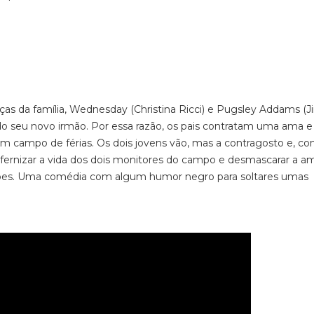
anças da família, Wednesday (Christina Ricci) e Pugsley Addams 
 seu novo irmão. Por essa razão, os pais contratam uma ama e
a um campo de férias. Os dois jovens vão, mas a contragosto e, c
ernizar a vida dos dois monitores do campo e desmascarar a a
ções. Uma comédia com algum humor negro para soltares umas