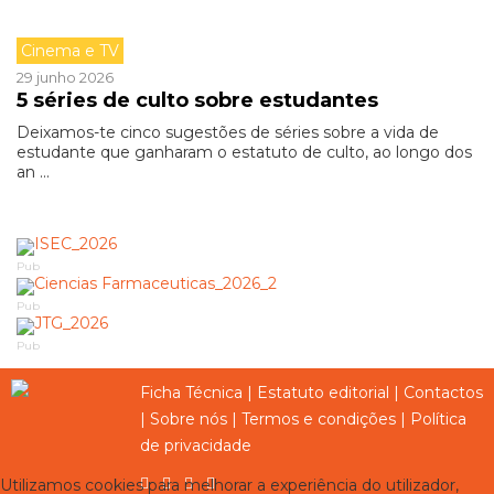
Cinema e TV
29 junho 2026
5 séries de culto sobre estudantes
Deixamos-te cinco sugestões de séries sobre a vida de
estudante que ganharam o estatuto de culto, ao longo dos
an ...
Pub
Pub
Pub
Ficha Técnica
|
Estatuto editorial
|
Contactos
|
Sobre nós
|
Termos e condições
|
Política
de privacidade
Utilizamos cookies para melhorar a experiência do utilizador,