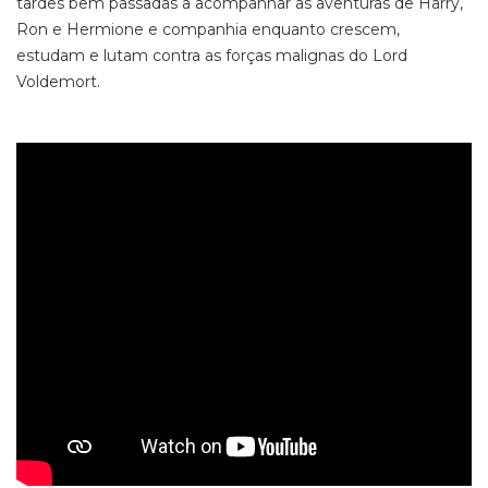
tardes bem passadas a acompanhar as aventuras de Harry,
Ron e Hermione e companhia enquanto crescem,
estudam e lutam contra as forças malignas do Lord
Voldemort.