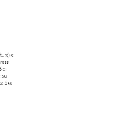
turo
) e
press
ólo
e ou
co das