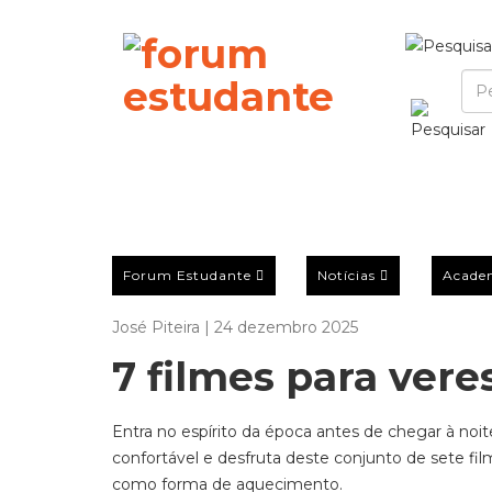
Forum Estudante
Notícias
Acade
José Piteira | 24 dezembro 2025
7 filmes para vere
Entra no espíri
to da época antes de chegar à noit
confortável e desfruta deste conjunto de
sete
fil
como forma de aquecimento.