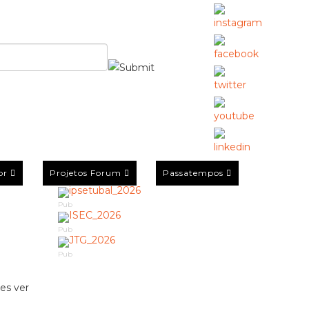
or
Projetos Forum
Passatempos
Pub
Pub
Pub
es ver