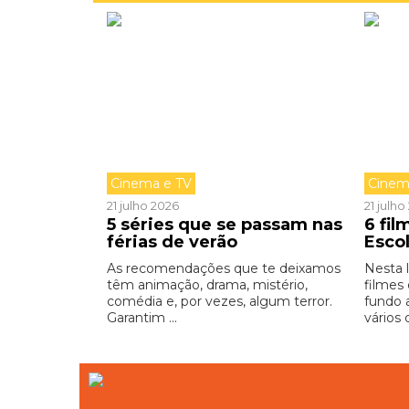
Cinema e TV
Cinem
21 julho 2026
21 julh
5 séries que se passam nas
6 fi
férias de verão
Esco
As recomendações que te deixamos
Nesta 
têm animação, drama, mistério,
filmes
comédia e, por vezes, algum terror.
fundo 
Garantim ...
vários 