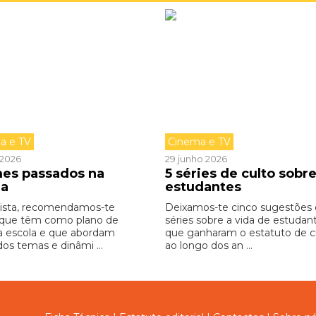
a e TV
Cinema e TV
o 2026
29 junho 2026
lmes passados na
5 séries de culto sobr
la
estudantes
lista, recomendamos-te
Deixamos-te cinco sugestões
 que têm como plano de
séries sobre a vida de estudan
a escola e que abordam
que ganharam o estatuto de cu
dos temas e dinâmi ...
ao longo dos an ...