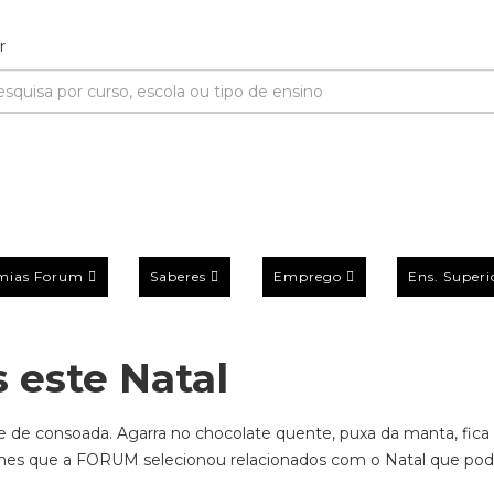
mias Forum
Saberes
Emprego
Ens. Superi
s este Natal
e de consoada. Agarra no chocolate quente, puxa da manta, fica
mes que a FORUM selecionou relacionados com o Natal
que pod