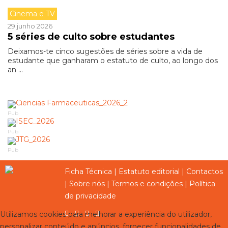
Cinema e TV
29 junho 2026
5 séries de culto sobre estudantes
Deixamos-te cinco sugestões de séries sobre a vida de
estudante que ganharam o estatuto de culto, ao longo dos
an ...
Pub
Pub
Pub
Ficha Técnica
|
Estatuto editorial
|
Contactos
|
Sobre nós
|
Termos e condições
|
Política
de privacidade
Utilizamos cookies para melhorar a experiência do utilizador,
personalizar conteúdo e anúncios, fornecer funcionalidades de