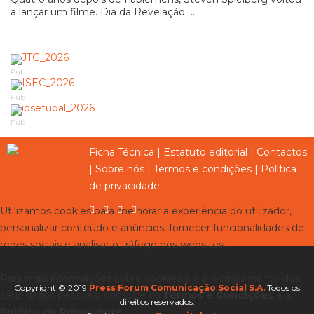
a lançar um filme. Dia da Revelação ...
Pub
Pub
Pub
Ficha Técnica
|
Estatuto editorial
|
Contactos
|
Sobre nós
|
Termos e condições
|
Política
de privacidade
Utilizamos cookies para melhorar a experiência do utilizador,
personalizar conteúdo e anúncios, fornecer funcionalidades de
redes sociais e analisar o tráfego nos websites.
Para mais informações sobre cookies e o processamento dos
Copyright © 2019
Press Forum Comunicação Social S.A.
Todos os
seus dados pessoais, consulte os
Termos e Condições
e a
direitos reservados.
Política de Privacidade
.