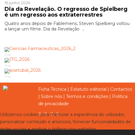
16 junho 2026
Dia da Revelação. O regresso de Spielberg
é um regresso aos extraterrestres
Quatro anos depois de Fablemens, Steven Spielberg voltou
a lançar um filme. Dia da Revelação ...
Pub
Pub
Pub
Ficha Técnica
|
Estatuto editorial
|
Contactos
|
Sobre nós
|
Termos e condições
|
Política
de privacidade
Utilizamos cookies para melhorar a experiência do utilizador,
personalizar conteúdo e anúncios, fornecer funcionalidades de
redes sociais e analisar o tráfego nos websites.