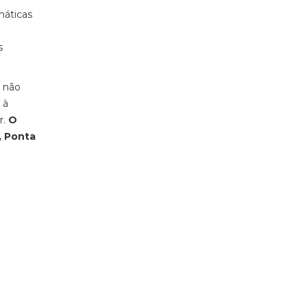
máticas
s
s não
 à
r.
O
, Ponta