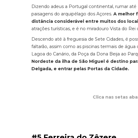
Dizendo adeus a Portugal continental, rumar até
paisagens do arquipélago dos Açores.
A melhor 
distância considerável entre muitos dos locais
atrações turísticas, e é no miradouro Vista do R
Descendo até à freguesia de Sete Cidades, é possí
faltarão, assim como as piscinas termais de águ
Lagoa do Canário, da Poça da Dona Beija ao Parqu
Nordeste da ilha de São Miguel é destino pa
Delgada, e entrar pelas Portas da Cidade.
Clica nas setas ab
#5 Ferreira do Zêzere