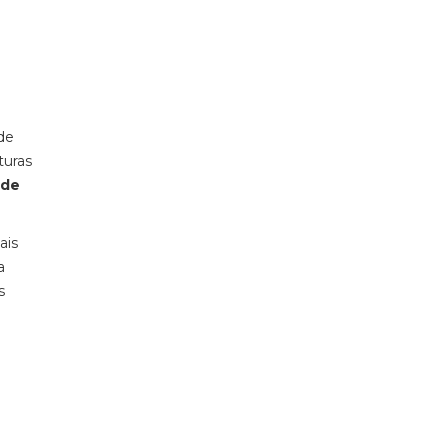
de
turas
 de
ais
a
s