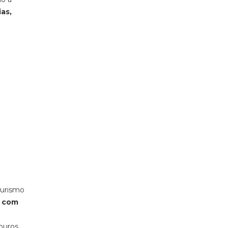
as,
turismo
s com
douros