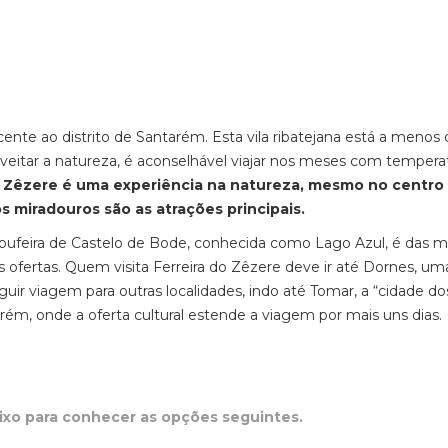
ente ao distrito de Santarém. Esta vila ribatejana está a menos 
eitar a natureza, é aconselhável viajar nos meses com tempera
 do Zêzere é uma experiência na natureza, mesmo no centro
 os miradouros são as atrações principais.
 Albufeira de Castelo de Bode, conhecida como Lago Azul, é das m
s ofertas. Quem visita Ferreira do Zêzere deve ir até Dornes, um
r viagem para outras localidades, indo até Tomar, a “cidade do
ém, onde a oferta cultural estende a viagem por mais uns dias.
aixo para conhecer as opções seguintes.