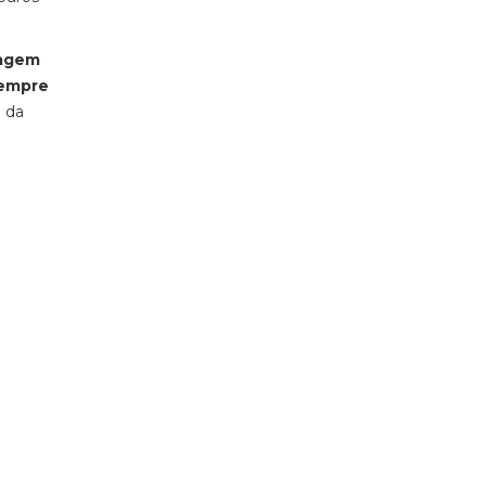
iagem
sempre
o da