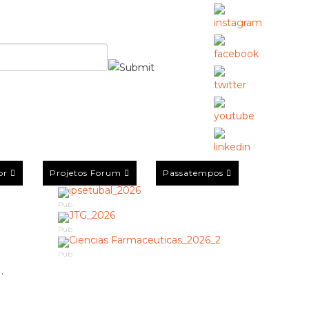
or
Projetos Forum
Passatempos
Pub
Pub
Pub
.