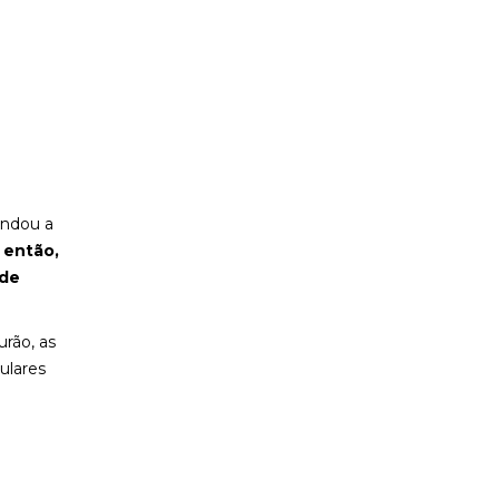
undou a
então,
 de
urão, as
ulares