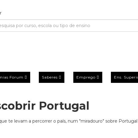
mias Forum
Saberes
Emprego
Ens. Superi
scobrir Portugal
que te levam a percorrer o país, num "miradouro" sobre Portugal 