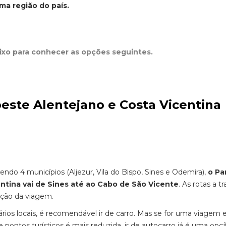
ma região do país.
aixo para conhecer as opções seguintes.
este Alentejano e Costa Vicentina
o 4 municípios (Aljezur, Vila do Bispo, Sines e Odemira),
o Pa
ntina vai de Sines até ao Cabo de São Vicente
. As rotas a tr
ção da viagem.
ários locais, é recomendável ir de carro. Mas se for uma viagem 
pontos turísticos é mais reduzida, ir de autocarro já é uma opç