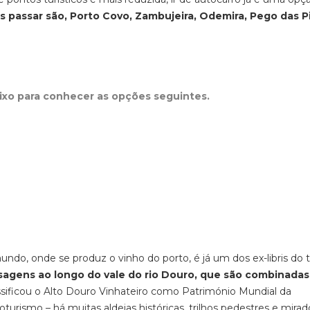
s passar são, Porto Covo, Zambujeira, Odemira, Pego das Pi
aixo para conhecer as opções seguintes.
undo, onde se produz o vinho do porto, é já um dos ex-libris do 
sagens ao longo do vale do rio Douro, que são combinada
ificou o Alto Douro Vinhateiro como Património Mundial da
urismo – há muitas aldeias históricas, trilhos pedestres e mira