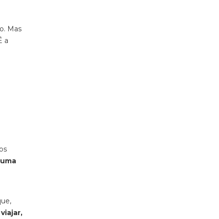
ão. Mas
É a
os
 numa
que,
viajar,