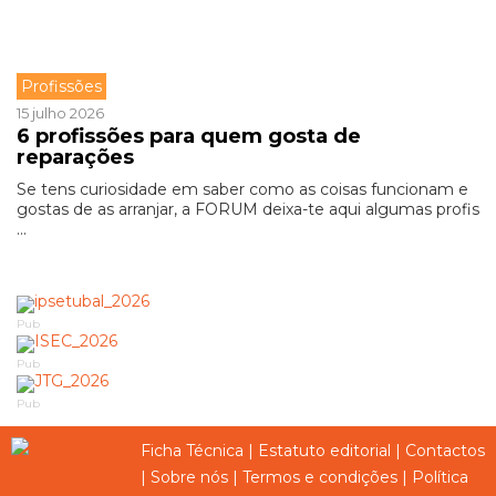
Profissões
15 julho 2026
6 profissões para quem gosta de
reparações
Se tens curiosidade em saber como as coisas funcionam e
gostas de as arranjar, a FORUM deixa-te aqui algumas profis
...
Pub
Pub
Pub
Ficha Técnica
|
Estatuto editorial
|
Contactos
|
Sobre nós
|
Termos e condições
|
Política