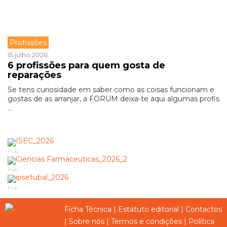
Profissões
15 julho 2026
6 profissões para quem gosta de
reparações
Se tens curiosidade em saber como as coisas funcionam e
gostas de as arranjar, a FORUM deixa-te aqui algumas profis
...
Pub
Pub
Pub
Ficha Técnica
|
Estatuto editorial
|
Contactos
|
Sobre nós
|
Termos e condições
|
Política