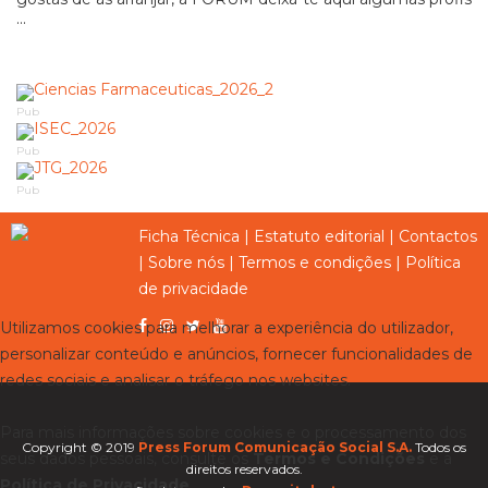
...
Pub
Pub
Pub
Ficha Técnica
|
Estatuto editorial
|
Contactos
|
Sobre nós
|
Termos e condições
|
Política
de privacidade
Utilizamos cookies para melhorar a experiência do utilizador,
personalizar conteúdo e anúncios, fornecer funcionalidades de
redes sociais e analisar o tráfego nos websites.
Para mais informações sobre cookies e o processamento dos
Copyright © 2019
Press Forum Comunicação Social S.A.
Todos os
seus dados pessoais, consulte os
Termos e Condições
e a
direitos reservados.
Política de Privacidade
.