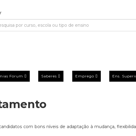
mias Forum
Saberes
Emprego
Ens. Superi
utamento
andidatos com bons níveis de adaptação à mudança, flexibilida