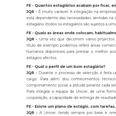
FE - Quantos estagiários acabam por ficar, e
JQR -
É muito variável. A integração na empres
está dependente das necessidades sentidas na 
estagiário (todos os estagiários são sujeitos a uma
FE - Quais as áreas onde colocam, habitualme
JQR -
Uma vez que decorrem vários projectos t
título de exemplo podemos referir áreas comerc
humanos disponíveis para prestar o melhor a
estágios afectos.
FE - Qual o perfil de um bom estagiário?
JQR -
Durante o processo de selecção é feita um
cargo. Para além dos conhecimentos técnico
comportamento social, a atitude perante cada situ
Para integrar a equipa da Unicer, de uma forma g
cooperação, a capacidade de entrega de resultados e
FE - Existe um plano de estágio, com tarefas
JQR -
A Unicer, tendo sempre por base e orie