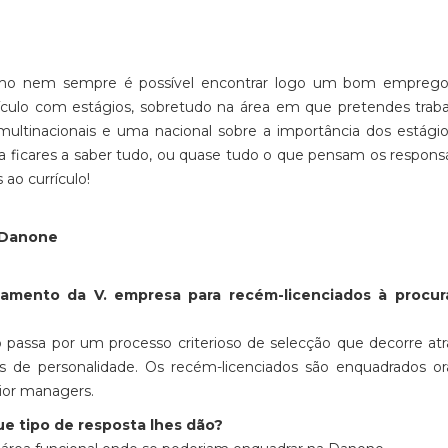
como nem sempre é possível encontrar logo um bom emprego 
rrículo com estágios, sobretudo na área em que pretendes trab
ltinacionais e uma nacional sobre a importância dos estági
ra ficares a saber tudo, ou quase tudo o que pensam os respons
 ao currículo!
r Danone
tamento da V. empresa para recém-licenciados à procur
 passa por um processo criterioso de selecção que decorre at
ios de personalidade. Os recém-licenciados são enquadrados 
junior managers.
ue tipo de resposta lhes dão?