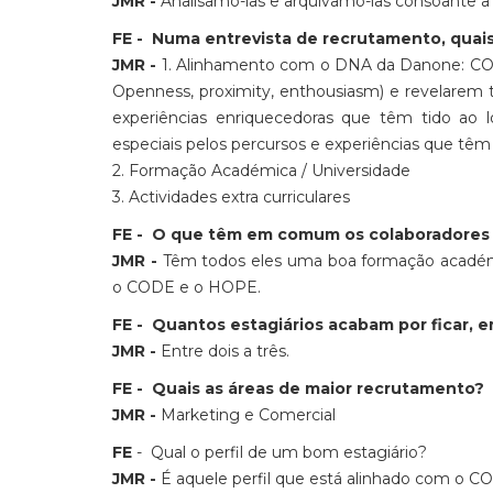
JMR -
Analisamo-las e arquivamo-las consoante a
FE - Numa entrevista de recrutamento, quais 
JMR -
1. Alinhamento com o DNA da Danone: C
Openness, proximity, enthousiasm) e revelarem t
experiências enriquecedoras que têm tido ao 
especiais pelos percursos e experiências que têm
2. Formação Académica / Universidade
3. Actividades extra curriculares
FE - O que têm em comum os colaboradores 
JMR -
Têm todos eles uma boa formação académic
o CODE e o HOPE.
FE - Quantos estagiários acabam por ficar, 
JMR -
Entre dois a três.
FE - Quais as áreas de maior recrutamento?
JMR -
Marketing e Comercial
FE
- Qual o perfil de um bom estagiário?
JMR -
É aquele perfil que está alinhado com o 