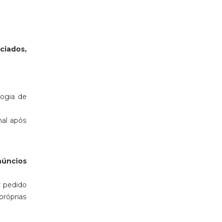
ciados,
logia de
nal após
núncios
r pedido
próprias