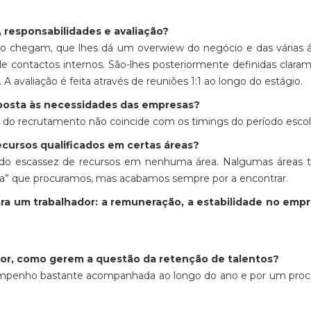
, responsabilidades e avaliação?
o chegam, que lhes dá um overwiew do negócio e das várias 
e contactos internos. São-lhes posteriormente definidas clara
A avaliação é feita através de reuniões 1:1 ao longo do estágio.
sposta às necessidades das empresas?
do recrutamento não coincide com os timings do período escol
recursos qualificados em certas áreas?
ido escassez de recursos em nenhuma área. Nalgumas áreas 
ta” que procuramos, mas acabamos sempre por a encontrar.
ara um trabalhador: a remuneração, a estabilidade no emp
tor, como gerem a questão da retenção de talentos?
mpenho bastante acompanhada ao longo do ano e por um proc