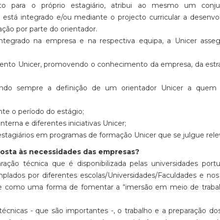
 para o próprio estagiário, atribui ao mesmo um conj
 está integrado e/ou mediante o projecto curricular a desenvo
iação por parte do orientador.
ntegrado na empresa e na respectiva equipa, a Unicer asse
imento Unicer, promovendo o conhecimento da empresa, da estr
avendo sempre a definição de um orientador Unicer a quem
te o período do estágio;
erna e diferentes iniciativas Unicer;
estagiários em programas de formação Unicer que se julgue rele
sposta às necessidades das empresas?
ão técnica que é disponibilizada pelas universidades portu
lados por diferentes escolas/Universidades/Faculdades e nos
rge como uma forma de fomentar a “imersão em meio de traba
nicas - que são importantes -, o trabalho e a preparação do