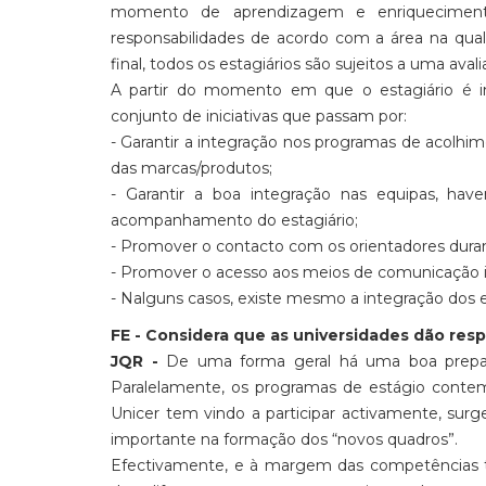
momento de aprendizagem e enriquecimento
responsabilidades de acordo com a área na qual
final, todos os estagiários são sujeitos a uma aval
A partir do momento em que o estagiário é i
conjunto de iniciativas que passam por:
- Garantir a integração nos programas de acolh
das marcas/produtos;
- Garantir a boa integração nas equipas, h
acompanhamento do estagiário;
- Promover o contacto com os orientadores duran
- Promover o acesso aos meios de comunicação int
- Nalguns casos, existe mesmo a integração dos 
FE - Considera que as universidades dão re
JQR -
De uma forma geral há uma boa preparaç
Paralelamente, os programas de estágio contemp
Unicer tem vindo a participar activamente, su
importante na formação dos “novos quadros”.
Efectivamente, e à margem das competências téc