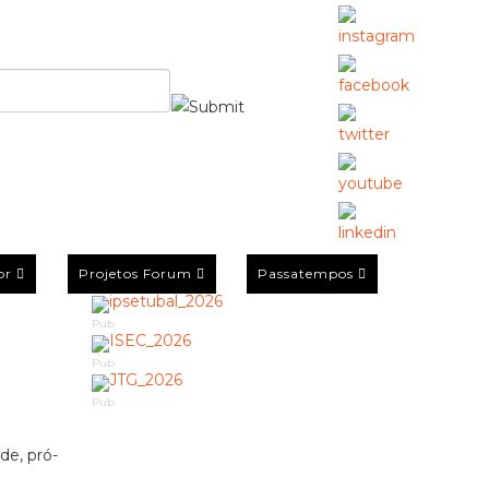
or
Projetos Forum
Passatempos
Pub
Pub
Pub
de, pró-