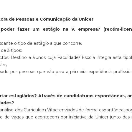
ctora de Pessoas e Comunicação da Unicer
poder fazer um estágio na V. empresa? (recém-licen
soante o tipo de estágio a que concorre.
de 3 tipos:
tos: Destino a alunos cuja Faculdade/ Escola integra esta tipo
lar;
pado por pessoas que vão para a primeira experiência profissio
utar estagiários? Através de candidaturas espontâneas, a
idades?
 análise dos Curriculum Vitae enviados de forma espontânea; po
ão de vagas que acontecem por iniciativa da Unicer junto das 