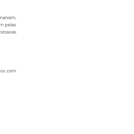
manism,
am pelas
pessoas
ados com