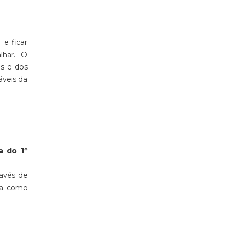
e ficar
alhar. O
os e dos
áveis da
a do 1º
ravés de
ora como