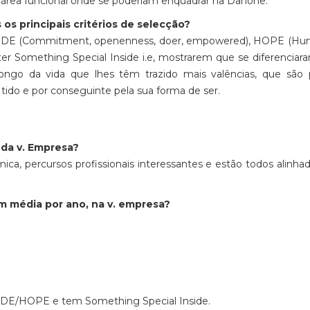
 área funcional onde se poderiam enquadrar na Danone.
os principais critérios de selecção?
ODE (Commitment, openenness, doer, empowered), HOPE (Hu
er Something Special Inside i.e, mostrarem que se diferenciar
longo da vida que lhes têm trazido mais valências, que são 
 tido e por conseguinte pela sua forma de ser.
da v. Empresa?
a, percursos profissionais interessantes e estão todos alinh
em média por ano, na v. empresa?
CODE/HOPE e tem Something Special Inside.