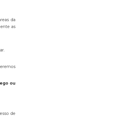
áreas da
mente as
ar.
teremos
rego ou
esso de