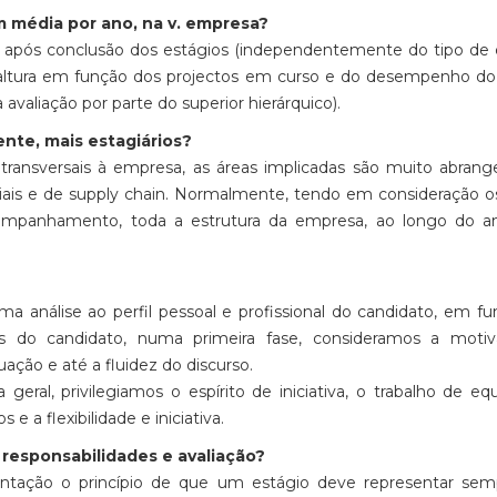
m média por ano, na v. empresa?
a após conclusão dos estágios (independentemente do tipo de 
altura em função dos projectos em curso e do desempenho do
 avaliação por parte do superior hierárquico).
nte, mais estagiários?
ransversais à empresa, as áreas implicadas são muito abrang
iais e de supply chain. Normalmente, tendo em consideração 
companhamento, toda a estrutura da empresa, ao longo do a
a análise ao perfil pessoal e profissional do candidato, em f
s do candidato, numa primeira fase, consideramos a motiv
ação e até a fluidez do discurso.
eral, privilegiamos o espírito de iniciativa, o trabalho de eq
 a flexibilidade e iniciativa.
, responsabilidades e avaliação?
ntação o princípio de que um estágio deve representar se