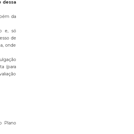
e dessa
mbém da
o e, só
cesso de
ua, onde
vulgação
ta (para
valiação
o Plano