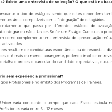
s? Existe uma entrevista de selecção? O que está na bas
consoante o tipo de estágios, sendo que estes dependem ta
rentes áreas compatíveis com a “integração” de estagiários.
utamento que passa por diferentes estádios de avaliaçã
o integrar ou não a Unicer. Se for um Estágio Curricular, o pro
r. Tem como complemento uma entrevista de apresentação mút
s actividades.
inees resultam de candidaturas espontâneas ou de resposta a di
cesso é mais ou menos abrangente, podendo implicar entrevis
talha o processo curricular do candidato, expectativas, etc.), a
rio sem experiência profissional?
ágios Profissionais e no âmbito dos Programas de Trainees.
 Unicer varia consoante o tempo que cada Escola estipula n
rofissionais varia entre 6 a 12 meses.