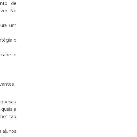
unto de
lver. No
gura um
atégia e
 cabe o
vantes.
guesas.
 quais a
lho” tão
s alunos