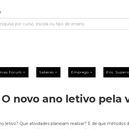
mias Forum
Saberes
Emprego
Ens. Superi
 O novo ano letivo pela 
no letivo? Que atividades planeiam realizar? E de que métodos 