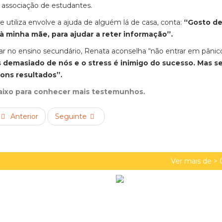
associação de estudantes.
e utiliza envolve a ajuda de alguém lá de casa, conta:
“Gosto de
a à minha mãe, para ajudar a reter informação”.
ar no en
sino secundário, Renata aconselha “não entrar em pânico
os demasiado de nós e o stress é inimigo do sucesso. Mas s
ons resultados”.
baixo para conhecer mais testemunhos.
Anterior
Seguinte
Ver mais de >