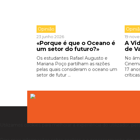
Opinião
Opini
23 junho 2026
19 nov
«Porque é que o Oceano é
A Vid
um setor do futuro?»
de V
Os estudantes Rafael Augusto e
No âmb
Mariana Poço partilham as razões
Cinema
pelas quais consideram o oceano um
17 ano
setor de futur ...
críticas 
Utilizamos cookies para melhorar a experiência do utilizador, per