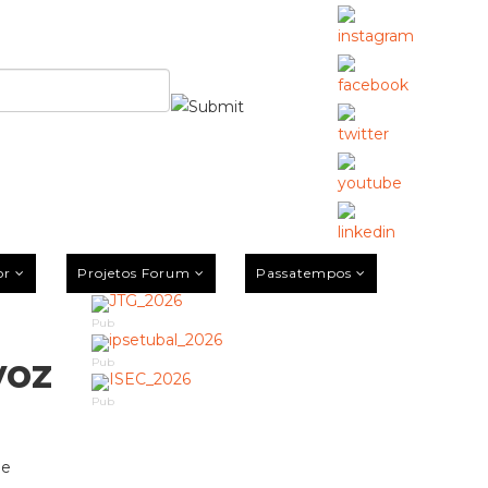
or
Projetos Forum
Passatempos
Pub
voz
Pub
Pub
de