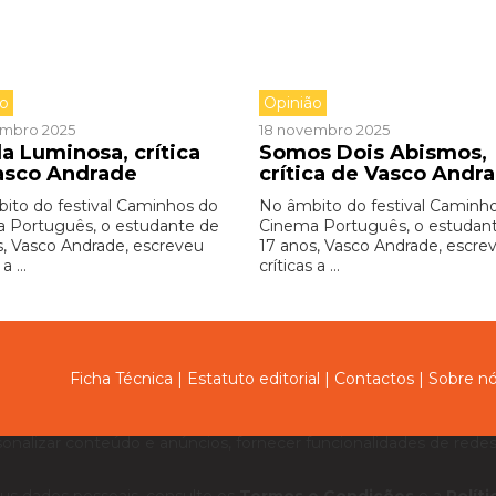
ão
Opinião
embro 2025
18 novembro 2025
a Luminosa, crítica
Somos Dois Abismos,
asco Andrade
crítica de Vasco Andr
ito do festival Caminhos do
No âmbito do festival Caminh
 Português, o estudante de
Cinema Português, o estudan
s, Vasco Andrade, escreveu
17 anos, Vasco Andrade, escre
a ...
críticas a ...
Ficha Técnica
|
Estatuto editorial
|
Contactos
|
Sobre n
sonalizar conteúdo e anúncios, fornecer funcionalidades de redes 