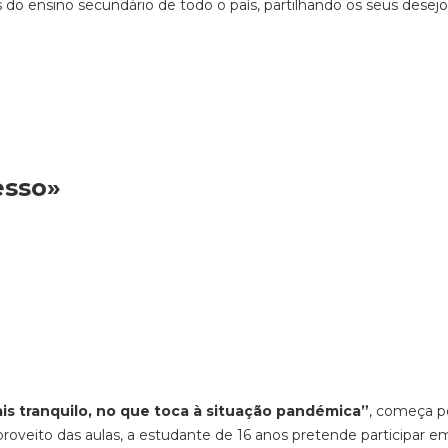
 ensino secundário de todo o país, partilhando os seus desejo
esso»
is tranquil
o, no que toca à situação pandémica”
, começa p
proveito das aulas, a estudante de 16 anos pretende participar e