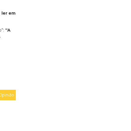
 ler em
”:
“A
e
Opinião