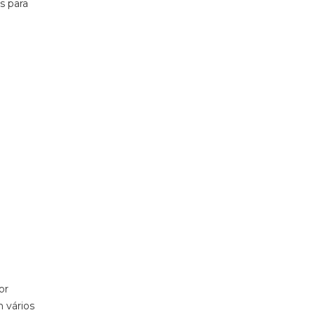
s para
or
m vários