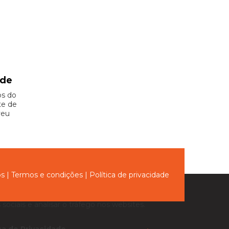
ade
os do
te de
veu
ós
|
Termos e condições
|
Política de privacidade
sociais e analisar o tráfego nos websites.