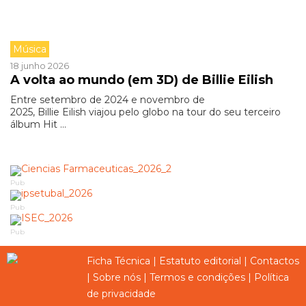
Música
18 junho 2026
A volta ao mundo (em 3D) de Billie Eilish
Entre setembro de 2024 e novembro de
2025, Billie Eilish viajou pelo globo na tour do seu terceiro
álbum Hit ...
Pub
Pub
Pub
Ficha Técnica
|
Estatuto editorial
|
Contactos
|
Sobre nós
|
Termos e condições
|
Política
de privacidade