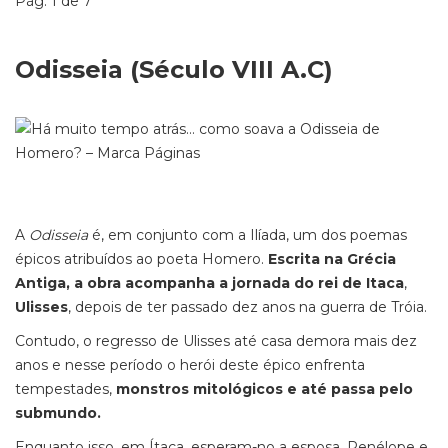
Pág. 1 de 7
Odisseia (Século VIII A.C)
A
Odisseia
é, em conjunto com a Ilíada, um dos poemas
épicos atribuídos ao poeta Homero.
Escrita na Grécia
Antiga, a obra acompanha a jornada do rei de Itaca
,
Ulisses
, depois de ter passado dez anos na guerra de Tróia.
Contudo, o regresso de Ulisses até casa demora mais dez
anos e nesse período o herói deste épico enfrenta
tempestades,
monstros mitológicos e até passa pelo
submundo.
Enquanto isso, em Ítaca, esperam-no a esposa, Penélope e