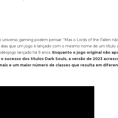
o universo
gaming
podem pensar: “Mas o Lords of the Fallen nã
os dias que um jogo é lançado com o mesmo nome de um título a
videojogo lançado há 9 anos.
Enquanto o jogo original não ap
r o sucesso dos títulos
Dark Souls, a versão de 2023 acresc
nais e um maior número de classes que resulta em difere