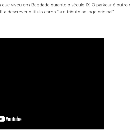
ua que viveu em Bagdade durante o século IX. O
parkour
é outro 
 a descrever o título como “um tributo ao jogo original”.