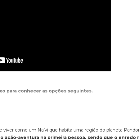
ixo para conhecer as opções seguintes.
 de viver como um Na’vi que habita uma região do planeta Pando
 ação-aventura na primeira pessoa, sendo que o enredo 