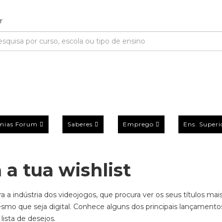
mias Forum
Saberes
Emprego
Ens. Superi
 a tua wishlist
a a indústria dos videojogos, que procura ver os seus títulos mai
esmo
que seja digital. Conhece alguns dos principais lançament
ista de desejos.