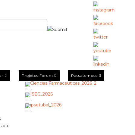
or
Projetos Forum
Passatempos
Pub
Pub
Pub
s
os
do