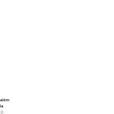
 além
ia
. O