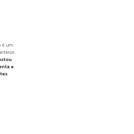
o é um
nterior.
ostou
enta a
ntes